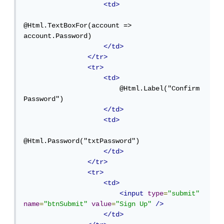
<td>
@Html.TextBoxFor(account => 
account.Password)

</td>
</tr>
<tr>
<td>
                        @Html.Label("Confirm 
Password")

</td>
<td>
@Html.Password("txtPassword")

</td>
</tr>
<tr>
<td>
<input
type
=
"submit"
name
=
"btnSubmit"
value
=
"Sign Up"
/>
</td>