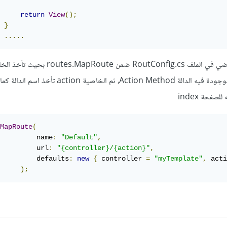
return
View
();
}
.....
لذا يتم تحديد التوجيه الافتراضي في الملف RoutConfig.cs ضمن tes.MapRoute
controller اسم المتحكم الموجودة فيه الدالة Action Method، ثم الخاصية 
صفحة index
MapRoute
(
         name
:
"Default"
,
         url
:
"{controller}/{action}"
,
         defaults
:
new
{
 controller 
=
"myTemplate"
,
 acti
);