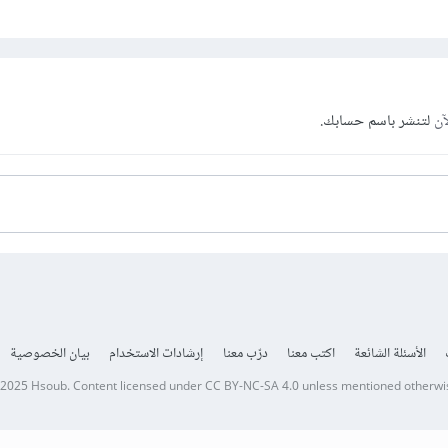
آن
لتنشر باسم حسابك.
الأسئلة الشائعة
اكتب معنا
درّب معنا
إرشادات الاستخدام
بيان الخصوصية
 2025
Hsoub
.
Content licensed under
CC BY-NC-SA 4.0
unless mentioned otherwi