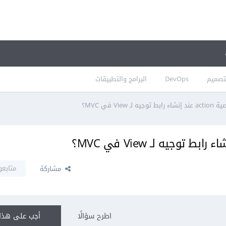
تصميم
DevOps
البرامج والتطبيقات
View في MVC؟
متابعو
مشاركة
اطرح سؤالًا
أجب على هذا 