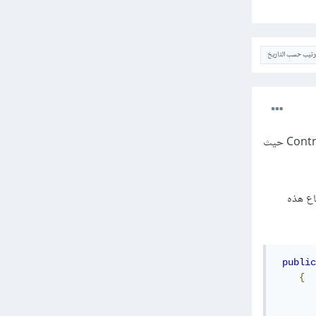
ترتيب حسب التاريخ
تأخذ الخاصية action اسم الدالة Action Method الخاصة بالصفحة View والموجودة في المتحكم Controller حيث
التي تقوم بإرجاع هذه
public
{