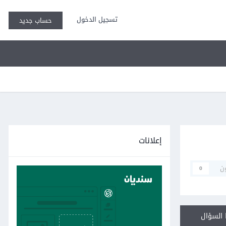
تسجيل الدخول
حساب جديد
إعلانات
ن
0
السؤال