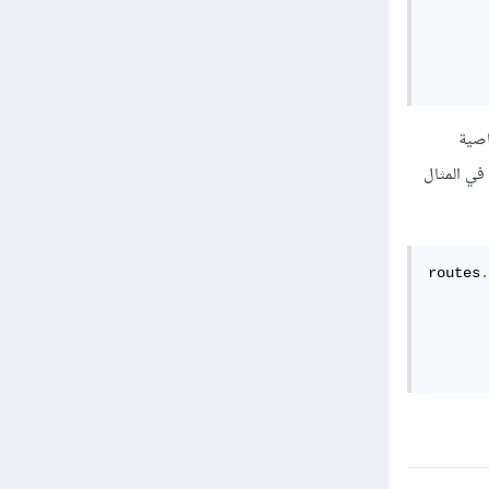
rou بحيث تأخذ الخاصية
action تأخذ اسم الدالة كما في المثال
routes
.
       
       
       