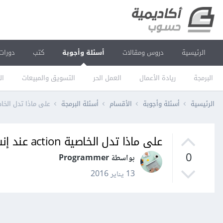
الرئيسية
دروس ومقالات
أسئلة وأجوبة
كتب
دورات
البرمجة
ريادة الأعمال
العمل الحر
التسويق والمبيعات
ال
الرئيسية
أسئلة وأجوبة
الأقسام
أسئلة البرمجة
على ماذا تدل الخاصية action عند إنشاء رابط توجيه لـ 
على ماذا تدل الخاصية action عند إنشاء رابط توجيه لـ View في MVC؟
0
بواسطة Programmer
13 يناير 2016