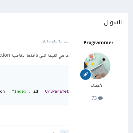
السؤال
Programmer
نشر
13 يناير 2016
ما هي القيمة التي تأخذها الخاصية action عند إنشاء رابط توجيه لصفحة في ASP.Net MVC؟
الأعضاء
on 
=
"Index"
,
 id 
=
UrlParameter
.
Optional
}
73