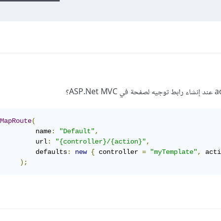
MapRoute
(
         name
:
"Default"
,
         url
:
"{controller}/{action}"
,
         defaults
:
new
{
 controller 
=
"myTemplate"
,
 acti
);