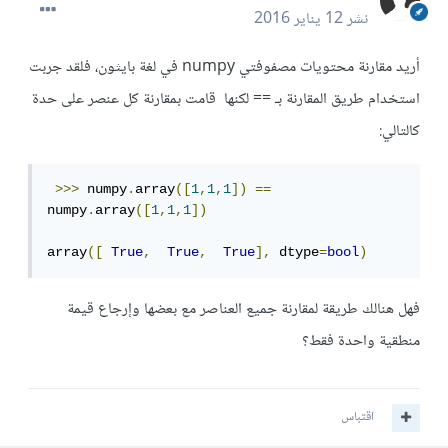
نشر
12 يناير 2016
أريد مقارنة محتويات مصفوفتي numpy في لغة بايثون، فلقد جربت
استخدام طريق المقارنة بـ == لكنها قامت بمقارنة كل عنصر على حدة
كالتالي:
>>>
 numpy
.
array
([
1
,
1
,
1
])
==
numpy
.
array
([
1
,
1
,
1
])
array
([
True
,
True
,
True
],
 dtype
=
bool
)
فهل هنالك طريقة لمقارنة جميع العناصر مع بعضها وإرجاع قيمة
منطقية واحدة فقط؟
اقتباس