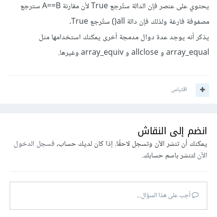
يحتوي على عنصر فإن الدالة ستُرجع True لأن مقارنة A==B سترجع
مصفوفة فارغة ولذلك فإن دالة all() ستُرجع True.
يذكر أنه يوجد عدة دوال مدمجة أخرى يمكنك استخدامها مثل
array_equal و allclose و array_equiv وغيرها.
اقتباس
انضم إلى النقاش
يمكنك أن تنشر الآن وتسجل لاحقًا. إذا كان لديك حساب،
فسجل الدخول
الآن
لتنشر باسم حسابك.
أجب على هذا السؤال...