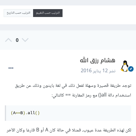
الترتيب حسب التقييم
الترتيب حسب التاريخ
0
هشام رزق الله
نشر
12 يناير 2016
توجد طريقة قصيرة وسهلة لفعل ذلك في لغة بايثون وذلك عن طريق
استخدام دالة all() مع رمز المقارنة == كالتالي:
(
A
==
B
).
all
()
لكن لهذه الطريقة عدة عيوب، فمثلا في حالة كان A أو B فارغا وكان الآخر