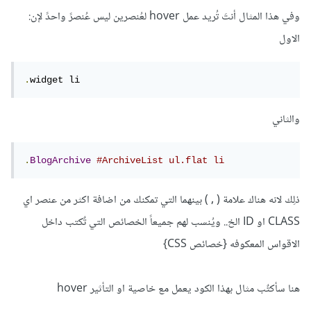
وفي هذا المثال أنتَ تُريد عمل hover لعُنصرين ليس عُنصرً واحدً ﻹن:
الاول
.
widget li
والثاني
.
BlogArchive
#ArchiveList ul.flat li
ذلِك لانه هناك علامة ( , ) بينهما التي تمكنك من اضافة اكثر من عنصر اي
CLASS او ID الخ.. ويُنسب لهم جميعاً الخصائص التي تٌكتب داخل
الاقواس المعكوفه {خصائص CSS}
هنا سأكتٌب مثال بهذا الكود يعمل مع خاصية او التأثير hover