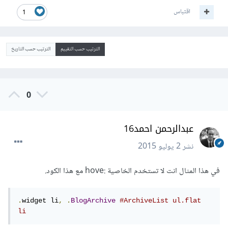
اقتباس
1
الترتيب حسب التقييم
الترتيب حسب التاريخ
0
عبدالرحمن احمد16
نشر
2 يوليو 2015
في هذا المثال انت لا تستخدم الخاصية :hove مع هذا الكود.
.
widget li
,
.
BlogArchive
#ArchiveList ul.flat 
li