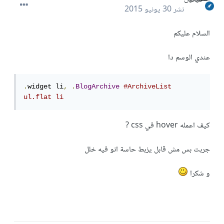
نشر
30 يونيو 2015
السلام عليكم
عندي الوسم دا
.
widget li
,
.
BlogArchive
#ArchiveList 
ul.flat li
كيف اعمله hover في css ?
جربت بس مش قابل يزبط حاسة انو فيه خلل
و شكرا