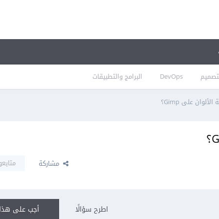
تصميم
DevOps
البرامج والتطبيقات
ألوان على Gimp؟
متابعو
مشاركة
اطرح سؤالًا
أجب على هذا 