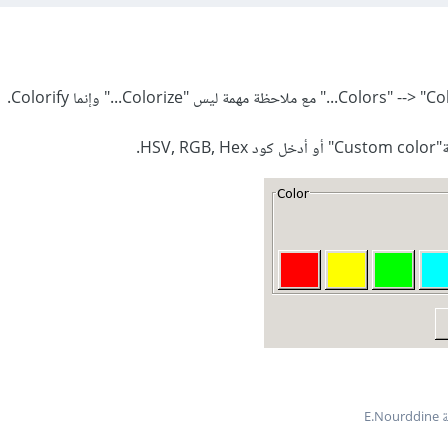
HSV,.
E.N