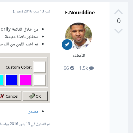
E.Nourddine
نشر
13 يناير 2016
(معدل)
0
من خلال القائمة Colors" --> "Colorify..." مع ملاحظة مهمة ليس "Colorize..." وإنما Colorify.
ستظهر نافذة منبثقة.
ثم اختر اللون من اللوحة"Custom color" أو أدخل كود  RGB, Hex
الأعضاء
66
1.5k
مصدر
تم التعديل في
13 يناير 2016
بواسطة ourddine