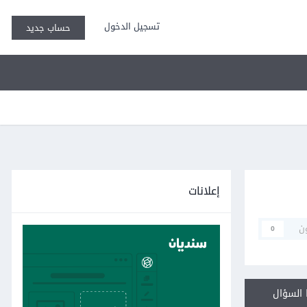
تسجيل الدخول
حساب جديد
إعلانات
ن
0
السؤال