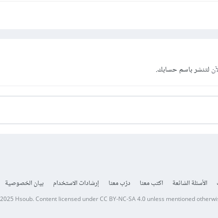
آن
لتنشر باسم حسابك.
الأسئلة الشائعة
اكتب معنا
درّب معنا
إرشادات الاستخدام
بيان الخصوصية
 2025
Hsoub
.
Content licensed under
CC BY-NC-SA 4.0
unless mentioned otherwi