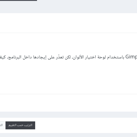
أريد تولين تصميم لي قمت بتصميمه علىGimp باستخدام لوحة اختيار الألوان، لكن تعذّر على إيجادها داخل البرنا
الترتيب حسب التقييم
ال