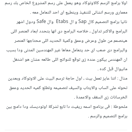
اولا برامج الرسم كالاوتوكاد وهو يعمل على رسم المشروع الخاص بك رسم
معمارى ورسم انشائى للتنفيذ ويتطيع اى احد التعامل معه .
ثانيا برامج التصميم كال Sap و ال Etabs وال Safe ودول اشهر
البرامج والاكثر تداول ، خلاصه البرامج دى انها بتحدد ابعاد العنصر اللى
هيتصمم من طول وعرض وعمق وكمية الحديد اللى محتاجها العنصر
والبرامج دى صعب اى حد يتعامل معاها غير المهندسين المدنى ودا بسبب
ان المهندس بيكون عنده زى توقع للنواتج اللى طالعه عشان هو اشتغل
مانيوال قبل كده .
مثال : انتا عايز تعمل بيت ، اول حاجة ترسم البيت على الاوتوكاد وبعدين
تحوله على الساب والايتاب والسيف لتصميمه وتطلع كميه الحديد وعمق
الخرسانات زى السقف والاعمدة .
ملحوطة : فى برنامج اسمه ريفيت دا تابع لشركة اوتوديسك ودا دامج بين
برامج التصميم والرسم .