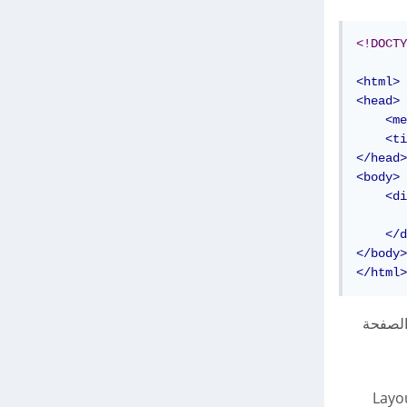
<!DOCTY
<html>
<head>
<me
<ti
</head>
<body>
<di
       
</d
</body>
</html>
إلى الصفحة
Layo