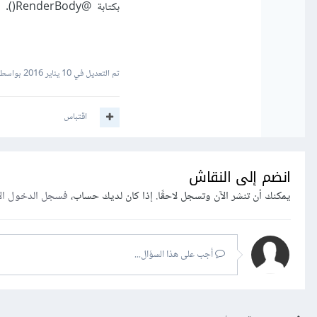
بكتابة @RenderBody().
تم التعديل في
10 يناير 2016
بواسطة jain
اقتباس
انضم إلى النقاش
يمكنك أن تنشر الآن وتسجل لاحقًا. إذا كان لديك حساب،
فسجل الدخول ال
أجب على هذا السؤال...