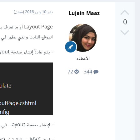
Lujain Maaz
نشر
10 يناير 2016
(معدل)
0
Layout Page
أو ما تعرف بـ Master Page في ASP
الموقع الثابت والذي يظهر في
- يتم عادةً إنشاء صفحة Layout في مجلد Shared الموجود في المجلد Views لمشروع ASP.Net MVC5
الأعضاء
72
344
- لإنشاء صفحة Layout في ASP.Net MVC