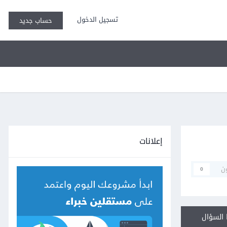
تسجيل الدخول
حساب جديد
إعلانات
ن
0
السؤال