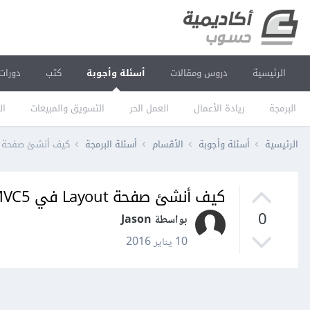
الرئيسية
دروس ومقالات
أسئلة وأجوبة
كتب
دورات
البرمجة
ريادة الأعمال
العمل الحر
التسويق والمبيعات
ال
الرئيسية
أسئلة وأجوبة
الأقسام
أسئلة البرمجة
كيف أنشئ صفحة Layout في ASP.Net MVC5؟
كيف أنشئ صفحة Layout في ASP.Net MVC5؟
0
بواسطة Jason
10 يناير 2016