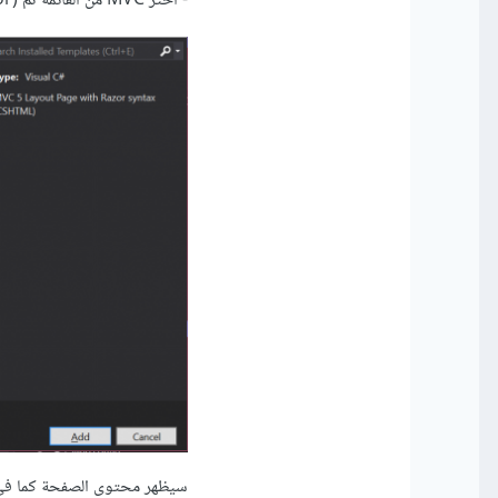
- اختر MVC
من القائمة
ثم MVC5 Layout Page (Razor) ثم قم بتسميتها واضغط على Add
سيظهر محتوى الصفحة كما في ا