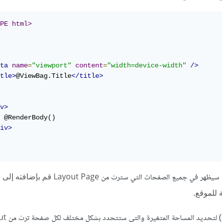
PE html>
ta
name
=
"viewport"
content
=
"width=device-width"
/>
tle>
@ViewBag.Title
</title>
v>
 @RenderBody()

iv>
ي سيظهر في جميع الصفحات التي سترث من
Layout Page قم بإضافته 
ة للموقع.
ut