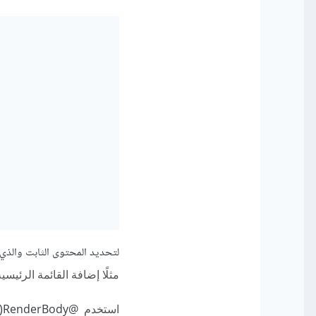
لتحديد المحتوى الثابت والذ
مثلًا إضافة القائمة الرئيسي
استخدم
@RenderBody() لتحديد المساحة المتغيرة والتي ستتحدد بشكل مختلف لكل صفحة ترث من