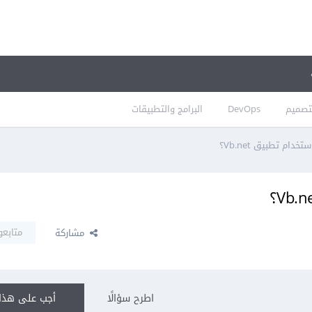
تصميم
DevOps
البرامج والتطبيقات
دام تطبيق Vb.net؟
متابعو
مشاركة
اطرح سؤالًا
أجب على هذا 