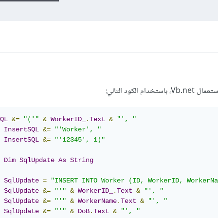
لكود التالي:
QL
&=
"('"
&
WorkerID_
.
Text
&
"', "
InsertSQL
&=
"'Worker', "
InsertSQL
&=
"'12345', 1)"
Dim
SqlUpdate
As
String
SqlUpdate
=
"INSERT INTO Worker (ID, WorkerID, WorkerNa
SqlUpdate
&=
"'"
&
WorkerID_
.
Text
&
"', "
SqlUpdate
&=
"'"
&
WorkerName
.
Text
&
"', "
SqlUpdate
&=
"'"
&
DoB
.
Text
&
"', "