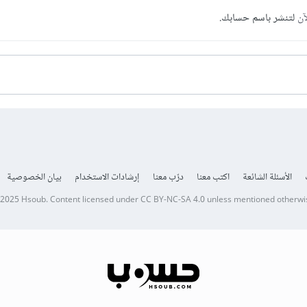
آن
لتنشر باسم حسابك.
الأسئلة الشائعة
اكتب معنا
درّب معنا
إرشادات الاستخدام
بيان الخصوصية
 2025
Hsoub
.
Content licensed under
CC BY-NC-SA 4.0
unless mentioned otherwi