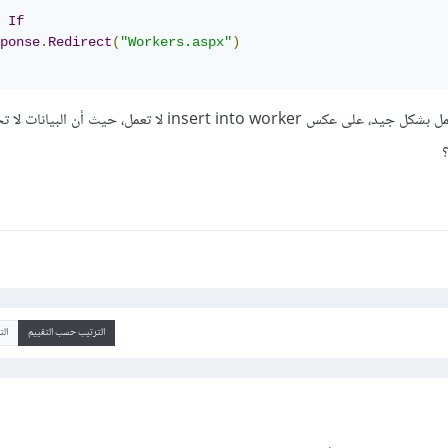
If
ponse
.
Redirect
(
"Workers.aspx"
)
استخدمت Insert into login وهي تعمل بشكل جيد، على عكس insert into worker لا تعمل، حيث
؟
الترتيب حسب التقييم
ال