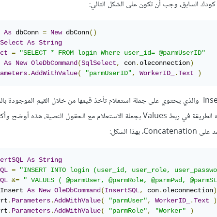
كودك السابق، وجب أن تكون على الشكل التالي:
 
As
 dbConn 
=
New
 dbConn
()
Select
As
String
ct
=
"SELECT * FROM login Where user_id= @parmUserID"
 
As
New
OleDbCommand
(
SqlSelect
,
 con
.
oleconnection
)
ameters
.
AddWithValue
(
"parmUserID"
,
WorkerID_
.
Text
)
بالنسبة للمتغير النصي InsertSQL والذي يحتوي على جملة استعلام تأخذ قيمها من خلال القيم الموجودة 
النصية، أنصحك باستخدام هذه الطريقة في ربط Values بجملة الاستعلام مع الحقول النصية، هذه 
بهذا الشكل:
ertSQL
As
String
QL
=
"INSERT INTO login (user_id, user_role, user_passwo
QL
&=
" VALUES ( @parmUser, @parmRole, @parmPwd, @parmSt
Insert 
As
New
OleDbCommand
(
InsertSQL
,
 con
.
oleconnection
)
rt
.
Parameters
.
AddWithValue
(
"parmUser"
,
WorkerID_
.
Text
)
rt
.
Parameters
.
AddWithValue
(
"parmRole"
,
"Worker"
)