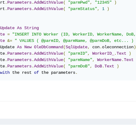
rt
.
Parameters
.
AddWithValue
(
"parmPwd"
,
"12345"
)
rt
.
Parameters
.
AddWithValue
(
"parmStatus"
,
1
)
Update
As
String
te
=
"INSERT INTO Worker (ID, WorkerID, WorkerName, DoB,
te
&=
" VALUES ( @parmID, @parmName, @parmDoB, etc... ) 
Update 
As
New
OleDbCommand
(
SqlUpdate
,
 con
.
oleconnection
)
te
.
Parameters
.
AddWithValue
(
"parmID"
,
WorkerID_
.
Text
)
te
.
Parameters
.
AddWithValue
(
"parmName"
,
WorkerName
.
Text
te
.
Parameters
.
AddWithValue
(
"parmDoB"
,
DoB
.
Text
)
with
 the rest 
of
 the parameters
.