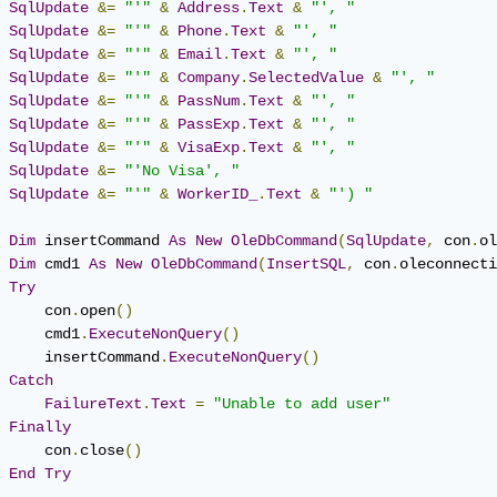
SqlUpdate
&=
"'"
&
Address
.
Text
&
"', "
SqlUpdate
&=
"'"
&
Phone
.
Text
&
"', "
SqlUpdate
&=
"'"
&
Email
.
Text
&
"', "
SqlUpdate
&=
"'"
&
Company
.
SelectedValue
&
"', "
SqlUpdate
&=
"'"
&
PassNum
.
Text
&
"', "
SqlUpdate
&=
"'"
&
PassExp
.
Text
&
"', "
SqlUpdate
&=
"'"
&
VisaExp
.
Text
&
"', "
SqlUpdate
&=
"'No Visa', "
SqlUpdate
&=
"'"
&
WorkerID_
.
Text
&
"') "
Dim
 insertCommand 
As
New
OleDbCommand
(
SqlUpdate
,
 con
.
ol
Dim
 cmd1 
As
New
OleDbCommand
(
InsertSQL
,
 con
.
oleconnecti
Try
     con
.
open
()
     cmd1
.
ExecuteNonQuery
()
     insertCommand
.
ExecuteNonQuery
()
Catch
FailureText
.
Text
=
"Unable to add user"
Finally
     con
.
close
()
End
Try