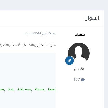
السؤال
سعاد
نشر
10 يناير 2016
(معدل)
حاولت إدخال بيانات على قاعدة بيانات باستعمال Vb.net، باستخدام ا
الأعضاء
177
me, DoB, Address, Phone, Email, CompanyName, PassportNum