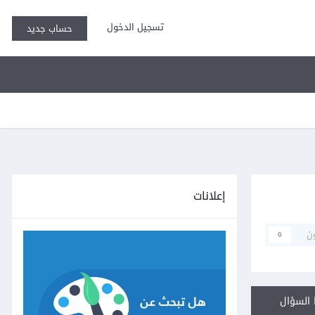
تسجيل الدخول
حساب جديد
إعلانات
ن
0
السؤال