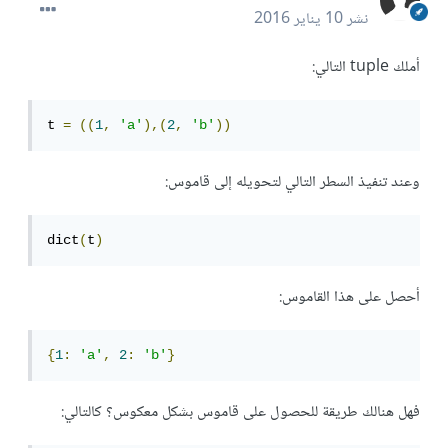
نشر
10 يناير 2016
أملك tuple التالي:
t 
=
((
1
,
'a'
),(
2
,
'b'
))
وعند تنفيذ السطر التالي لتحويله إلى قاموس:
dict
(
t
)
أحصل على هذا القاموس:
{
1
:
'a'
,
2
:
'b'
}
فهل هنالك طريقة للحصول على قاموس بشكل معكوس؟ كالتالي: