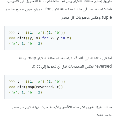
طريق إحدى حلقات التكرار ومن ثم استخدام dict للتحويل إلى قاموس،
فمثلا استخدمنا في مثالنا هذا حلقة تكرار for للدوران حول جميع عناصر
tuple وعكس محتويات كل عنصر:
>>>
 t 
=
((
1
,
'a'
),(
2
,
'b'
))
>>>
 dict
((
y
,
 x
)
for
 x
,
 y 
in
 t
)
{
'a'
:
1
,
'b'
:
2
}
أما في مثالنا التالي فقد قمنا باستخدام حلقة التكرار map ودالة
reversed لعكس المحتويات قبل أن نحولها إلى dict:
>>>
 t 
=
((
1
,
'a'
),(
2
,
'b'
))
>>>
 dict
(
map
(
reversed
,
 t
))
{
'a'
:
1
,
'b'
:
2
}
هنالك طرق أخرى، لكن هذه الأقصر والأبسط حيث أنها تتكون من سطر
واحد فقط.