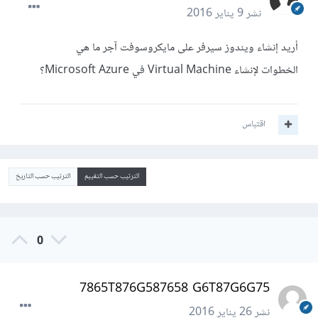
نشر
9 يناير 2016
أريد إنشاء ويندوز سيرفر على مايكروسوفت آجر ما هي
الخطوات لإنشاء Virtual Machine في Microsoft Azure؟
اقتباس
الترتيب حسب التقييم
الترتيب حسب التاريخ
0
7865T876G587658 G6T87G6G75
نشر
26 يناير 2016