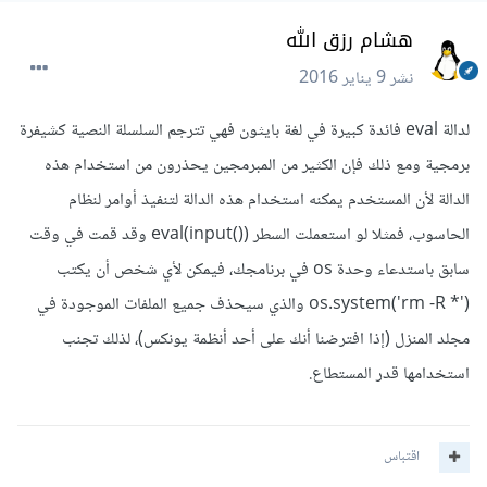
هشام رزق الله
نشر
9 يناير 2016
لدالة eval فائدة كبيرة في لغة بايثون فهي تترجم السلسلة النصية كشيفرة
برمجية ومع ذلك فإن الكثير من المبرمجين يحذرون من استخدام هذه
الدالة لأن المستخدم يمكنه استخدام هذه الدالة لتنفيذ أوامر لنظام
الحاسوب، فمثلا لو استعملت السطر eval(input()) وقد قمت في وقت
سابق باستدعاء وحدة os في برنامجك، فيمكن لأي شخص أن يكتب
os.system('rm -R *') والذي سيحذف جميع الملفات الموجودة في
مجلد المنزل (إذا افترضنا أنك على أحد أنظمة يونكس)، لذلك تجنب
استخدامها قدر المستطاع.
اقتباس