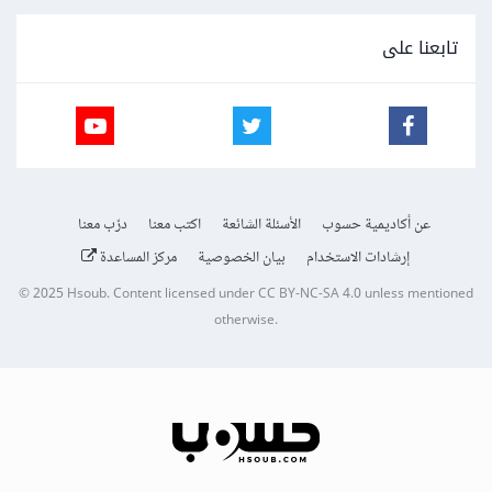
تابعنا على
عن أكاديمية حسوب
الأسئلة الشائعة
اكتب معنا
درّب معنا
إرشادات الاستخدام
بيان الخصوصية
مركز المساعدة
© 2025
Hsoub
.
Content licensed under
CC BY-NC-SA 4.0
unless mentioned
otherwise.