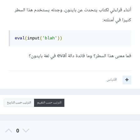
أثناء قراءتي لكتاب يتحدث عن بايثون، وجدته يستخدم هذا السطر
كثيرا في أمثلته:
eval
(
input
(
'blah'
))
فما معنى هذا السطر؟ وما فائدة دالة eval في لغة بايثون؟
اقتباس
الترتيب حسب التقييم
الترتيب حسب التاريخ
0