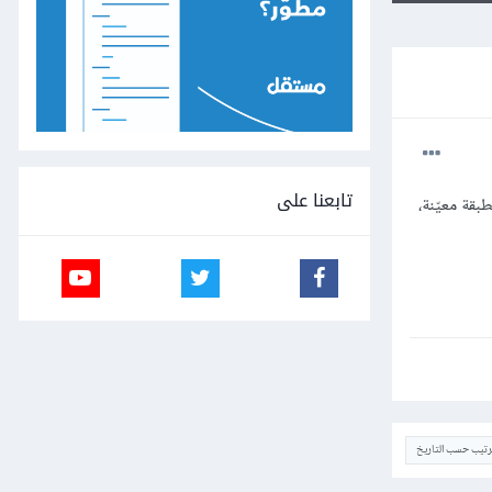
تابعنا على
، وأريد الحصول على مقاسات -width وَheight-الخاصة بطبقة معيّنة،
ترتيب حسب التاريخ