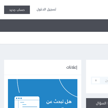
تسجيل الدخول
حساب جديد
إعلانات
ن
0
السؤال