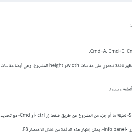
:
عند إنشاءك لمشروع جديد ستظهر نافذة تحتوي على مقاسات widthو height المشروع، وه
ختصار F8: