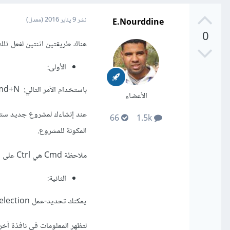
E.Nourddine
نشر
9 يناير 2016
(معدل)
0
هناك طريقتين اثنتين لفعل ذلك
الأولى:
باستخدام الأمر التالي: Cmd+A, Cmd+C, Cmd+N.
الأعضاء
66
1.5k
المكونة للمشروع.
ملاحظة Cmd هي Ctrl على أنظمة ويندوز.
الثانية:
يمكنك تحديد-عمل Selection- لطبقة ما أو جزء من المشروع عن طريق ضغط زر ctrl -أو Cmd- مع تحديد الجزء بالفأرة.
لتظهر المعلومات في نافذة أخرى -info panel-، يمكن إظهار هذه النافذة من خلال الا