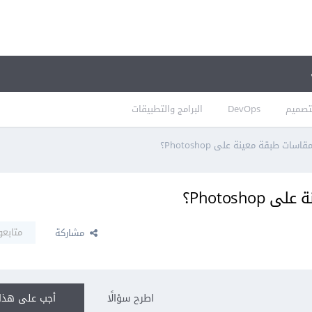
تصميم
DevOps
البرامج والتطبيقات
ت طبقة معينة على Photoshop؟
Photos؟
متابعو
مشاركة
اطرح سؤالًا
أجب على هذا 