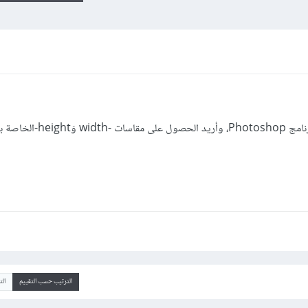
لدي العديد من الطبقات -Layers- على برنامج Photoshop
الترتيب حسب التقييم
ال