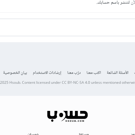
آن
لتنشر باسم حسابك.
الأسئلة الشائعة
اكتب معنا
درّب معنا
إرشادات الاستخدام
بيان الخصوصية
 2025
Hsoub
.
Content licensed under
CC BY-NC-SA 4.0
unless mentioned otherwi