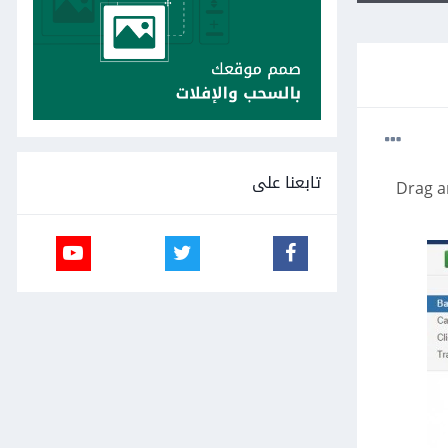
تابعنا على
ا 3، و من بين الأمور التي أود إدراجها في الموقع هي السحب والجر Drag and