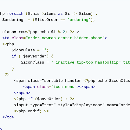
hp 
foreach
(
$this
->
items 
as
 $i 
=>
 $item
)
:
 $ordering  
=
(
$listOrder 
==
'ordering'
);
 class="row
<?
php echo $i 
%
2
;
?>
">

<td
class
=
"order nowrap center hidden-phone"
>
<?
php

     $iconClass 
=
''
;
if
(!
$saveOrder
)
{
         $iconClass 
=
' inactive tip-top hasTooltip" tit
}
?>
      <span class="sortable-handler 
<?
php echo $iconClas
<span
class
=
"icon-menu"
></span>
</span>
<?
php 
if
(
$saveOrder
)
:
?>
      <input type="text" style="display:none" name="orde
<?
php endif
;
?>
</td>
>