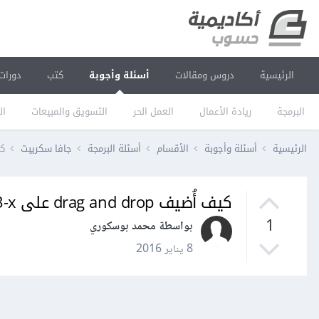
الرئيسية
دروس ومقالات
أسئلة وأجوبة
كتب
دورات
البرمجة
ريادة الأعمال
العمل الحر
التسويق والمبيعات
ال
الرئيسية
أسئلة وأجوبة
الأقسام
أسئلة البرمجة
جافا سكريبت
كيف أ
كيف أُضيف drag and drop على Joomla-3-x؟
1
بواسطة محمد بوسكوري
8 يناير 2016