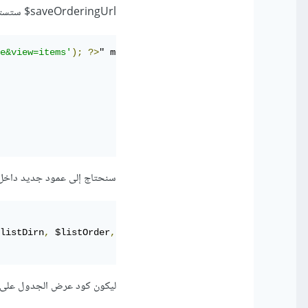
saveOrderingUrl$ ستستدعي Ajax في كل مرة يتغير فيها ترتيب العناصر الموجودة بالجدول:
e&view=items'
);
?>
" method="post" name="adminForm" id="a
سنحتاج إلى عمود جديد داخل
listDirn
,
 $listOrder
,
null
,
'asc'
,
'JGRID_HEADING_ORDERI
ليكون كود عرض الجدول على ص