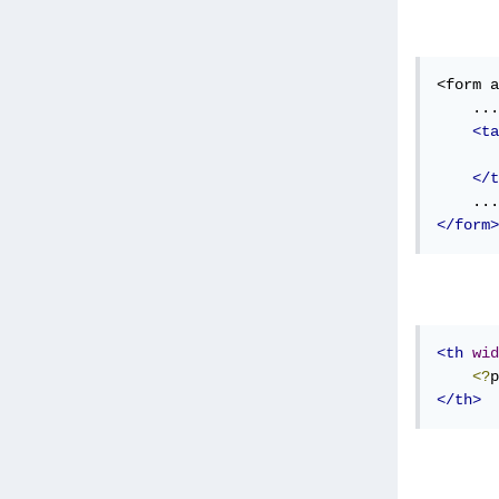
<form a
    ...

<ta
       
</t
</form>
<th
wid
<?
p
</th>