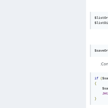
$listOr
$listDi
$saveOr
if
(
$sa
{
    $sa
JHt
}