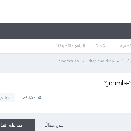
تصميم
DevOps
البرامج والتطبيقات
ُضيف drag and drop على Joomla-3-x؟
متابعو
مشاركة
اطرح سؤالًا
أجب على هذا 