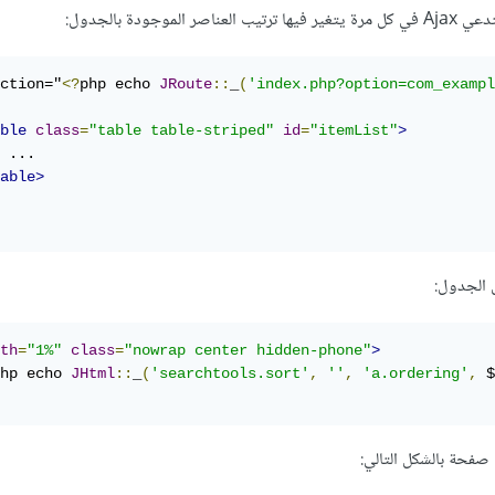
ction="
<?
php echo 
JRoute
::
_
(
'index.php?option=com_exampl
ble
class
=
"table table-striped"
id
=
"itemList"
>
 ...

able>
 الجدول:
th
=
"1%"
class
=
"nowrap center hidden-phone"
>
hp echo 
JHtml
::
_
(
'searchtools.sort'
,
''
,
'a.ordering'
,
 $
فحة بالشكل التالي: