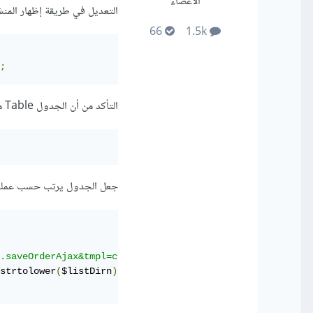
الأعضاء
التعديل في طريقة إظهار المنشو
66
1.5k
;
التأكد من أن الجدول Table مرتب حسب حقل معين:
جعل الجدول يرتب حسب عملية Drag and Drop، وذلك باستخدام المتغير saveOrder$ داخل ller
.saveOrderAjax&tmpl=component'
;
strtolower
(
$listDirn
),
 $saveOrderingUrl
);