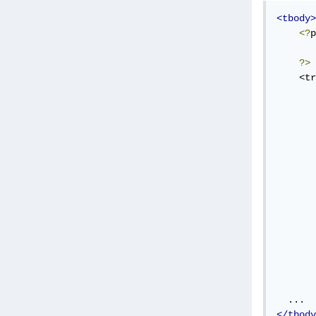
<tbody>
<?
p
       
?>
    <tr
       
       
       
       
</tbody