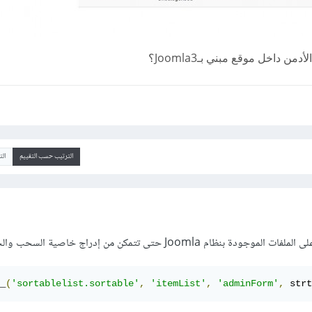
داخل موقع مبني بـJoomla3؟
الترتيب حسب التقييم
ال
م Joomla حتى تتمكن من إدراج خاصية السحب والجر:
_
(
'sortablelist.sortable'
,
'itemList'
,
'adminForm'
,
 strt