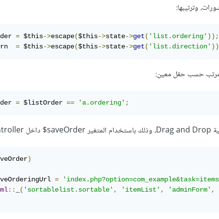
رات، وترتيبها:
der 
=
 $this
->
escape
(
$this
->
state
->
get
(
'list.ordering'
));
rn  
=
 $this
->
escape
(
$this
->
state
->
get
(
'list.direction'
))
der 
=
 $listOrder 
==
'a.ordering'
;
Contro:
veOrder
)
veOrderingUrl 
=
'index.php?option=com_example&task=items
ml
::
_
(
'sortablelist.sortable'
,
'itemList'
,
'adminForm'
,
 