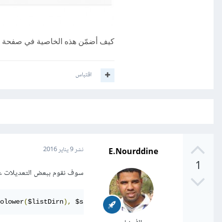
كيف أضمّن هذه الخاصية في صفحة الأدمن 
اقتباس
E.Nourddine
نشر
9 يناير 2016
1
سوف نقوم ببعض التعديلات على الملفات الموجودة بنظا
olower
(
$listDirn
),
 $saveOrderingUrl
);