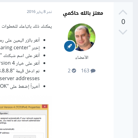
معتز بالله حاكمي
نشر
8 يناير 2016
0
يمكنك ذلك باتباعك للخطوات ال
أنقر بالزر اليمين على 
إختر "Open Network and Sharing center".
أنقر على اسم شبكتك "Asus" كما في الصورة المرفقة.
الأعضاء
أنقر على خيار Internet Protocol Version 4.
2
163
server addresses
أخيراً إضغط على "OK" و أعد الاتصال بشبكتك من جديد.