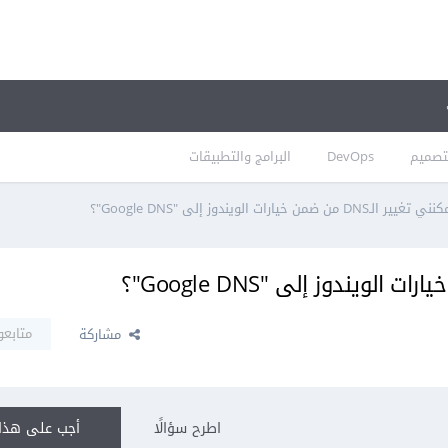
تصميم
DevOps
البرامج والتطبيقات
DN من ضمن خيارات الويندوز إلى "Google DNS"؟
متابعو
مشاركة
اطرح سؤالًا
أجب على هذا 