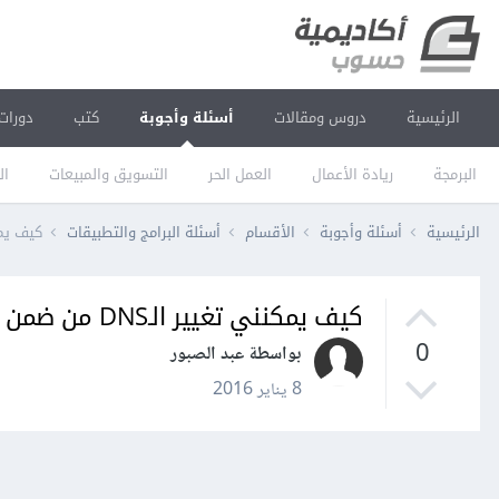
الرئيسية
دروس ومقالات
أسئلة وأجوبة
كتب
دورات
البرمجة
ريادة الأعمال
العمل الحر
التسويق والمبيعات
ال
الرئيسية
أسئلة وأجوبة
الأقسام
أسئلة البرامج والتطبيقات
كيف يمكنني تغيير الـS
كيف يمكنني تغيير الـDNS من ضمن خيارات الويندوز إلى "Google DNS"؟
0
بواسطة عبد الصبور
8 يناير 2016