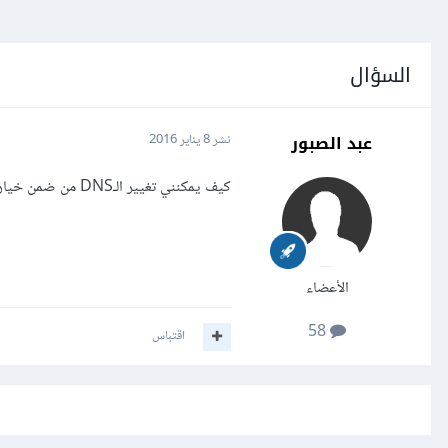
السؤال
عبد الصبور
نشر
8 يناير 2016
كيف يمكنني تغيير الـDNS من ضمن خيارات الويندوز إلى "Google DNS"؟
الأعضاء
58
اقتباس