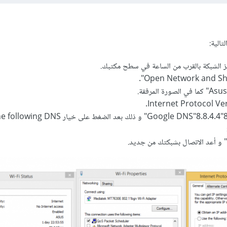
تالية:
رمز الشبكة بالقرب من الساعة في سطح مكتبك.
ثم ادخل قيمة "Google DNS"8.8.4.4"8.8.8.8" و ذلك بعد الضغط على خي