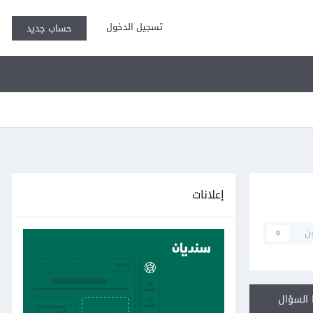
تسجيل الدخول
حساب جديد
إعلانات
ن
0
السؤال