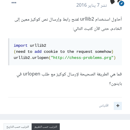
نشر
7 يناير 2016
أحاول استخدام urllib2 لفتح رابط وإرسال نص كوكيز معين إلى
الخادم، حتى الآن كتبت التالي:
import
(
need to 
add
 cookie to the request somehow
)
urllib2
.
urlopen
(
"http://chess-problems.prg"
)
فما هي الطريقة الصحيحة لإرسال كوكيز مع طلب urlopen في
بايثون؟
اقتباس
الترتيب حسب التقييم
الترتيب حسب التاريخ