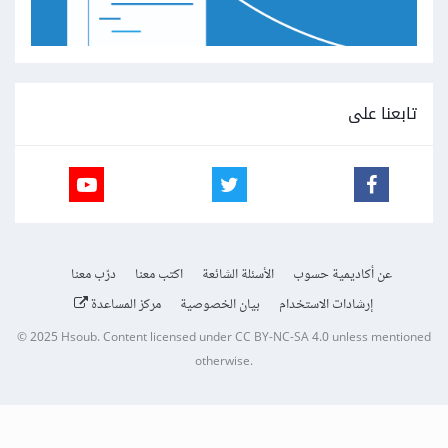
تابعنا على
عن أكاديمية حسوب
الأسئلة الشائعة
اكتب معنا
درّب معنا
إرشادات الاستخدام
بيان الخصوصية
مركز المساعدة
© 2025
Hsoub
.
Content licensed under
CC BY-NC-SA 4.0
unless mentioned
otherwise.