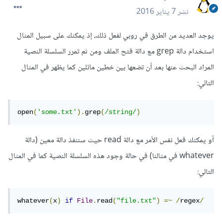
نشر
7 يناير 2016
يوجد العديد من الطرق في روبي لفعل ذلك، إذ يمكنك على سبيل المثال
استخدام دالة grep مع دالة فتح الملف ومن ثم تمرر السلسلة النصية
المراد البحث عنها بعد أن تضعها بين خطين مائلين كما يظهر في المثال
التالي:
open
(
'some.txt'
).
grep
(
/string/
)
أو يمكنك فعل نفس الأمر مع دالة read حيث سننفذ دالة معين (دالة
whatever في مثالنا) في حالة وجود هذه السلسلة النصية كما في المثال
التالي:
whatever
(
x
)
if
File
.
read
(
"file.txt"
)
=~
/
regex
/