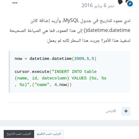
نشر
6 يناير 2016
لدي عمود للتاريخ في جدول MySQL، وأريد إضافة كائن
datetime.datetime() إلى هذا العمود، فما هي الصياغة الصحيحة
لتنفيذ هذا الأمر؟ جربت هذا السطر لكنه لم يعمل:
now 
=
 datetime
.
datetime
(
2009
,
5
,
5
)
cursor
.
execute
(
"INSERT INTO table

(name, id, datecolumn) VALUES (%s, %s

, %s)"
,(
"name"
,
4
,
now
))
اقتباس
الترتيب حسب التقييم
الترتيب حسب التاريخ