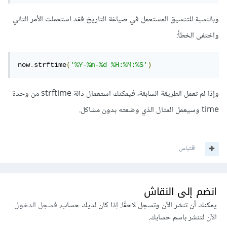
وبالنسبة للتنسيق المستعمل في صياغة التاريخ فقد استعملت الأمر التالي
واختفى الخطأ:
now
.
strftime
(
'%Y-%m-%d %H:%M:%S'
)
وإذا لم تعمل الطريقة السابقة، فيمكنك استعمال دالة strftime من وحدة
time وسيعمل المثال الذي وضعته بدون مشاكل.
اقتباس
انضم إلى النقاش
يمكنك أن تنشر الآن وتسجل لاحقًا. إذا كان لديك حساب،
فسجل الدخول
الآن
لتنشر باسم حسابك.