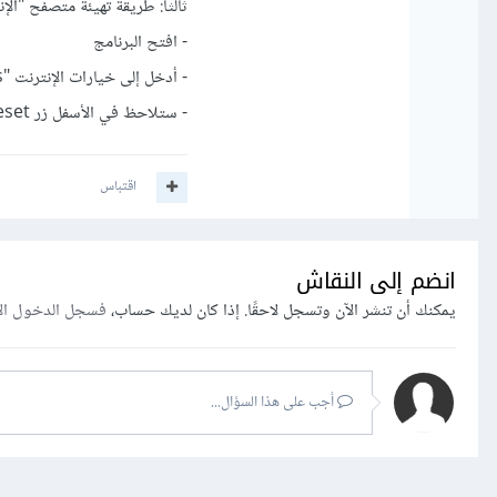
ثالثاً: طريقة تهيئة متصفح "الإنترنت إكسبلور
- افتح البرنامج
- أدخل إلى خيارات الإنترنت "Internet Options" و من ثم "متقدم Advanced"
- ستلاحظ في الأسفل زر Reset .. اضغط على الزر لتتم عملية تهيئة المتصفح.
اقتباس
انضم إلى النقاش
يمكنك أن تنشر الآن وتسجل لاحقًا. إذا كان لديك حساب،
فسجل الدخول ال
أجب على هذا السؤال...