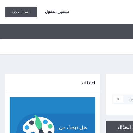
تسجيل الدخول
حساب جديد
إعلانات
ن
0
السؤال