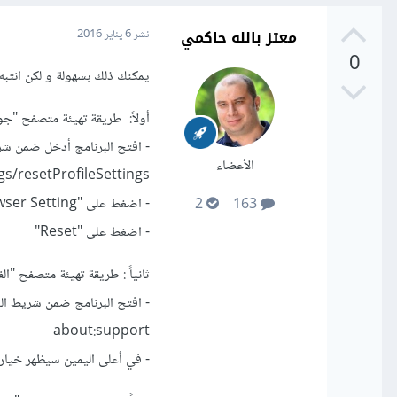
معتز بالله حاكمي
نشر
6 يناير 2016
0
يمكنك ذلك بسهولة و لكن انتبه
أولاً: طريقة تهيئة متصفح "جوجل كروم ome
- افتح البرنامج أدخل ضمن شريط
الأعضاء
gs/resetProfileSettings
- اضغط على "Reset Browser Setting"
2
163
- اضغط على "Reset"
ثانياً : طريقة تهيئة متصفح "الفايرفوك
- افتح البرنامج ضمن شريط العن
about:support
- في أعلى اليمين سيظهر خيار "Reset FireFox" عند الضغط عليه ستتم تهيئة الم