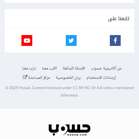
تابعنا على
عن أكاديمية حسوب
الأسئلة الشائعة
اكتب معنا
درّب معنا
إرشادات الاستخدام
بيان الخصوصية
مركز المساعدة
© 2025
Hsoub
.
Content licensed under
CC BY-NC-SA 4.0
unless mentioned
otherwise.