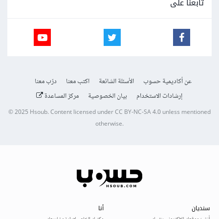
تابعنا على
عن أكاديمية حسوب
الأسئلة الشائعة
اكتب معنا
درّب معنا
إرشادات الاستخدام
بيان الخصوصية
مركز المساعدة
© 2025
Hsoub
.
Content licensed under
CC BY-NC-SA 4.0
unless mentioned
otherwise.