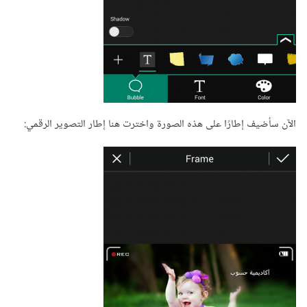
الآن سأضيف إطارًا على هذه الصورة واخترت هنا إطار التصوير الرقمي: