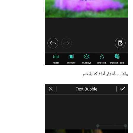
والآن سأختار أداة كتابة نص