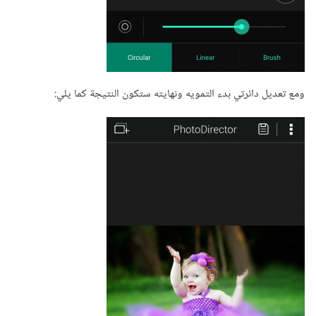
ومع تعديل دائرتي بدء التمويه ونهايته ستكون النتيجة كما يلي: