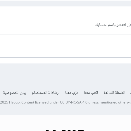
آن
لتنشر باسم حسابك.
الأسئلة الشائعة
اكتب معنا
درّب معنا
إرشادات الاستخدام
بيان الخصوصية
 2025
Hsoub
.
Content licensed under
CC BY-NC-SA 4.0
unless mentioned otherwi