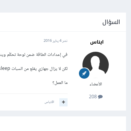
السؤال
ايناس
نشر
4 يناير 2016
في إعدادات الطاقة ضمن لوحة تحكّم ويندوز، قمت بإلغاء تفعيل خيا
لكن لا يزال جهازي يقلع من السبات sleep إذا تحركت الماوس usb المتصلة به!
ما العمل؟
الأعضاء
208
اقتباس