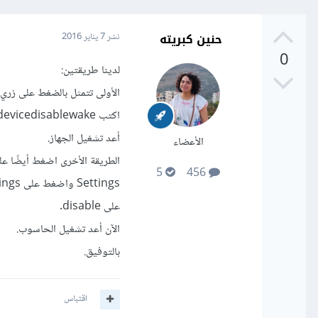
حنين كبريته
نشر
7 يناير 2016
0
لدينا طريقتين:
اكتب powercfg –devicedisablewake واضغط مفتاح الإدخال Enter.
أعد تشغيل الجهاز.
الأعضاء
5
456
على disable.
الآن أعد تشغيل الحاسوب.
بالتوفيق.
اقتباس