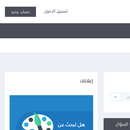
تسجيل الدخول
حساب جديد
إعلانات
ن
0
السؤال