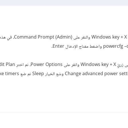
الأولى تتمثل بالضغط على زري Windows key + X والنق
الطريقة الأخرى اضغط أيضًا على زريّ Windows key + X وانقر على Power Options،
Settings واضغط على nge advanced power settings