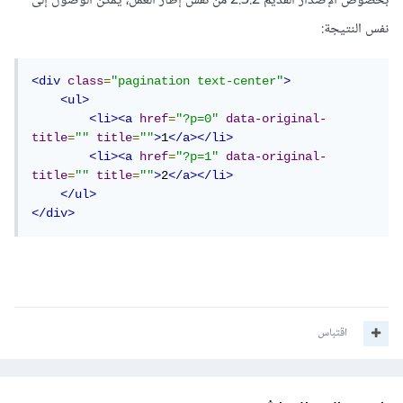
بخصوص الإصدار القديم 2.3.2 من نفس إطار العمل، يمكن الوصول إلى
نفس النتيجة:
<div
class
=
"pagination text-center"
>
<ul>
<li><a
href
=
"?p=0"
data-original-
title
=
""
title
=
""
>
1
</a></li>
<li><a
href
=
"?p=1"
data-original-
title
=
""
title
=
""
>
2
</a></li>
</ul>
</div>
اقتباس