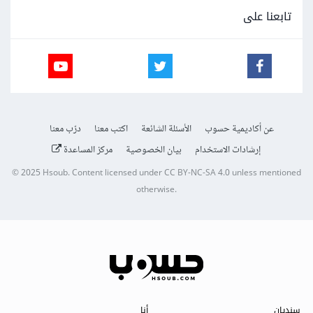
تابعنا على
عن أكاديمية حسوب
الأسئلة الشائعة
اكتب معنا
درّب معنا
إرشادات الاستخدام
بيان الخصوصية
مركز المساعدة
© 2025
Hsoub
.
Content licensed under
CC BY-NC-SA 4.0
unless mentioned
otherwise.