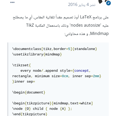
نشر
4 يناير 2016
على برنامج LaTeX أودّ تصميم عقداً تلقائية المقاس، أي ما يصطلح
عليه 'nodes autosize' وذلك باستعمال المكتبة TikZ
Mindmap، و هذه محاولتي:
\documentclass
[
tikz
,
border
=
5
]{
standalone
}
\usetikzlibrary
{
mindmap
}
\tikzset
{
    every node
/.
append style
={
concept
,
rectangle
,
 minimum size
=
0cm
,
 inner sep
=
2mm
}
}
inner sep
=
\begin
{
document
}
\begin
{
tikzpicture
}[
mindmap
,
text
=
white
]
\node 
{
O
}
 child 
{
 node 
{
A
}
};
\end
{
tikzpicture
}