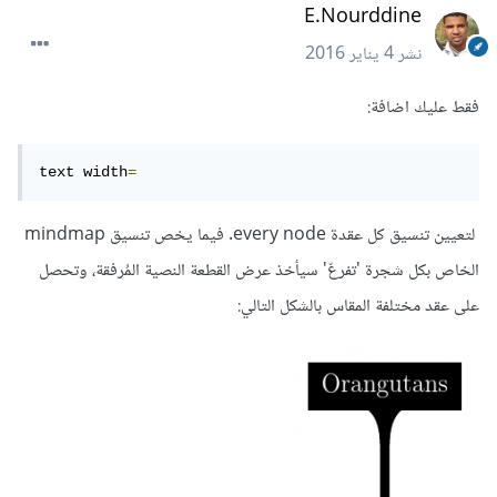
E.Nourddine
نشر
4 يناير 2016
فقط عليك اضافة:
text width
=
لتعيين تنسيق كل عقدة every node. فيما يخص تنسيق mindmap
الخاص بكل شجرة 'تفرعّ' سيأخذ عرض القطعة النصية المُرفقة، وتحصل
على عقد مختلفة المقاس بالشكل التالي: