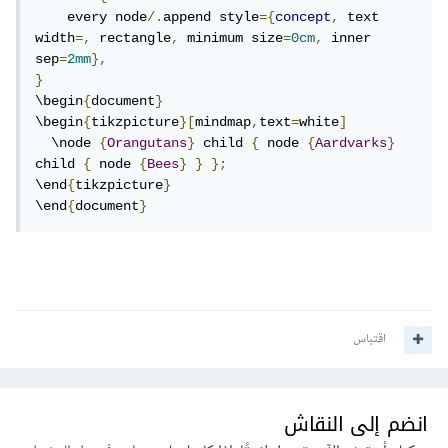
    every node
/.
append style
={
concept
,
 text 
width
=,
 rectangle
,
 minimum size
=
0cm
,
 inner 
sep
=
2mm
},
}
\begin
{
document
}
\begin
{
tikzpicture
}[
mindmap
,
text
=
white
]
  \node 
{
Orangutans
}
 child 
{
 node 
{
Aardvarks
}
child 
{
 node 
{
Bees
}
}
};
\end
{
tikzpicture
}
\end
{
document
}
اقتباس
انضم إلى النقاش