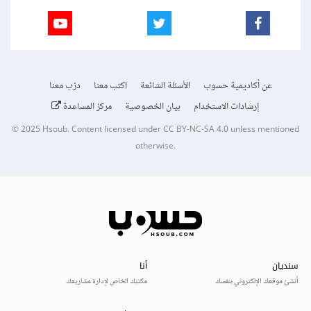
عن أكاديمية حسوب
الأسئلة الشائعة
اكتب معنا
درّب معنا
إرشادات الاستخدام
بيان الخصوصية
مركز المساعدة
© 2025
Hsoub
.
Content licensed under
CC BY-NC-SA 4.0
unless mentioned
otherwise.