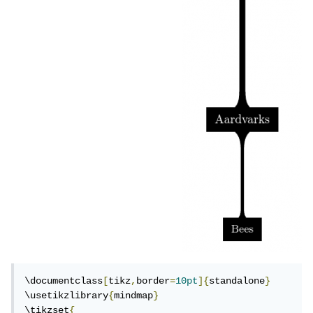
\documentclass
[
tikz
,
border
=
10pt
]{
standalone
}
\usetikzlibrary
{
mindmap
}
\tikzset
{