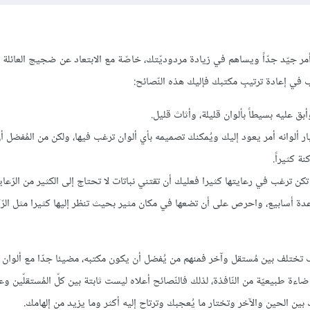
ر جيّد جدّاً ويساهم في زيادة مردوديّتك، خاصّة مع الابتعاد عن ضجيج العائلة 
غب في إعادة ترتيبِ مكتبك فإليك هذه النّصائح:
وأبق عليه بسيطاً بألوان قليلة، وأثاث قليل.
ار ألوانه أمر يعود إليك ويُمكنك تصميمه بأي ألوان ترغب فيها، ولكن من المُفضل أ
ة كثيراً.
كن ترغب في رعايتها كثيرا فعليك أن تقتني نباتات لا تحتاج إلى الكثير من الرّعاية
عدة أسابيع، واحرص على أن تضعها في مكان مثير بحيث تنظر إليها كثيرا مثل الرّ
ب تختلف بين مُستقل وآخر فمنهم من يُفضل أن يكون مكتبه، مضيئا جدّا مع ألوان ب
إضاءة طبيعيّة من النّافذة، لذلك فالنّصائح أعلاه ليست ثابتة بين كلّ المُستقلّين و
ين الحين والآخر وتختار ما يُعجبك وترتاح إليه أكثر وما يزيد من إلهامك.