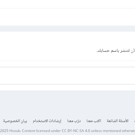
آن
لتنشر باسم حسابك.
الأسئلة الشائعة
اكتب معنا
درّب معنا
إرشادات الاستخدام
بيان الخصوصية
 2025
Hsoub
.
Content licensed under
CC BY-NC-SA 4.0
unless mentioned otherwi