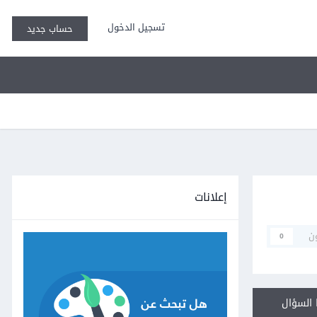
تسجيل الدخول
حساب جديد
إعلانات
ن
0
السؤال