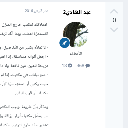
عبد الهادي2
نشر
3 يناير 2016
0
امتلاكك لمكتب خارج المنزل أم
المُستمرّة لعملك، وبما أنّك تر
- لا تملأه بكثير من التّفاصيل، 
الأعضاء
- اجعل ألوانه متناسقة، إذ اختي
مريحة للعين، غير فاقعة ولا داكن
18
368
- ضع نباتات في مكتبك، إذا لم ت
حيث يكفي أن تسقيّه مرّة كلّ 
مكتبك أو قرب الباب.
وتذكّر بأنّ طريقة ترتيب المكت
من يفضّل مكتبا بألوان برّاقة و
تختبر عدّة طرق لترتيب مكتبك ب