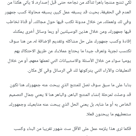
لكي تنتج منتجا باهرا تتأكد من نجاحه حتى قبل إصداره، لا يأتي هكذا من
العدم في الحقيقة، بحيث قد يسبقه عمل كبير، يسبقه محاولة كسب جمهور
وفي لك ولعملك، من خلال مدونة تكتب فيها حول مجالك، أو قناة تخاطب
فيها جمهورك، ومن خلال هذين الوسيلتين أو ربما وسائل أخرى يمكنك
إفادة وكسب جمهورك على حل مشاكله وتقديم الإضافة له، من هنا سوف
تكتسب تجربة وتعرف جيدا ما يحتاج عملاءك عن طريق الاحتكاك بهم
يوميا سواء من خلال الأسئلة والاستبيانات التي تعملها معهم، أو من خلال
التعليقات والآراء التي يتركونها لك في الرسائل وفي كل مكان.
بناءا على ما سبق سوف تصل للمنتج الذي يبحت عنه جمهورك، هنا تكون
قد وصلت لمرحلة إنشاء المنتج الباهر، والباهر هنا لا يعني جمال التصميم
الخاص به أو ما شابه، بل يعني الحل الذي يبحث عنه متابعيك وجمهورك،
ستعطيهم ما يبحثون فعلا.
فكما ترى هذا يلزمه عمل على الأقل ست شهور تقريبا من البناء وكسب