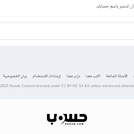
آن
لتنشر باسم حسابك.
الأسئلة الشائعة
اكتب معنا
درّب معنا
إرشادات الاستخدام
بيان الخصوصية
 2025
Hsoub
.
Content licensed under
CC BY-NC-SA 4.0
unless mentioned otherwi