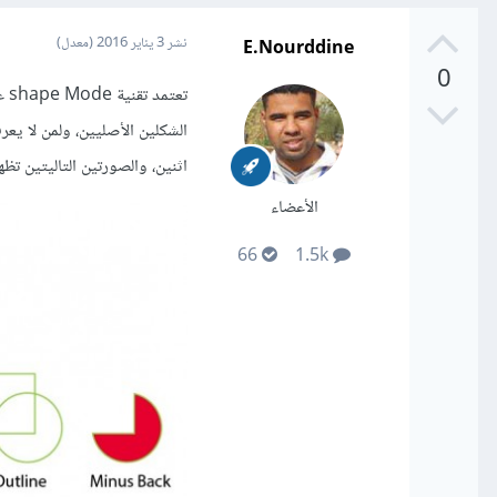
E.Nourddine
نشر
3 يناير 2016
(معدل)
0
اثنين، والصورتين التاليتين تظ
الأعضاء
66
1.5k