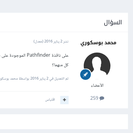
السؤال
محمد بوسكوري
نشر
2 يناير 2016
(معدل)
كل منهما؟
تم التعديل في
2 يناير 2016
بواسطة محمد بوسكو
الأعضاء
259
اقتباس