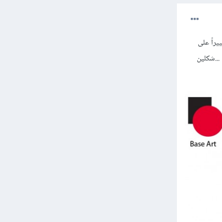
كلين الأوليين، بينما Pathfinder تُحدث تغييراً على
I عند مزج، تقاطع، تباين ...شكلين