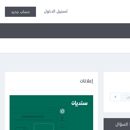
تسجيل الدخول
حساب جديد
إعلانات
ن
0
السؤال