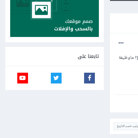
تابعنا على
على نافذة Pathfinder الموجودة على برنامج Illustrator، ماهو الفرق بالتحديد بين shape Mode وَ pathfinder؟ ماوظيفة
ترتيب حسب التاريخ