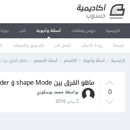
الرئيسية
دروس ومقالات
أسئلة وأجوبة
كتب
دورات
البرمجة
ريادة الأعمال
العمل الحر
التسويق والمبيعات
ال
الرئيسية
أسئلة وأجوبة
الأقسام
أسئلة التصميم
ماهو الفرق بين shape Mode وَ pathfinder على Illustrator؟
ماهو الفرق بين shape Mode وَ pathfinder على Illustrator؟
0
بواسطة محمد بوسكوري
2 يناير 2016