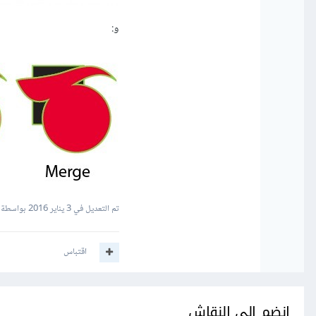
و:
تم التعديل في
3 يناير 2016
بواسطة E.Nourddine
اقتباس
انضم إلى النقاش