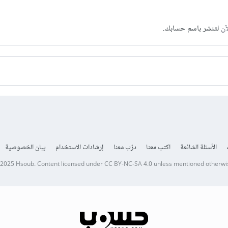
آن
لتنشر باسم حسابك.
الأسئلة الشائعة
اكتب معنا
درّب معنا
إرشادات الاستخدام
بيان الخصوصية
 2025
Hsoub
.
Content licensed under
CC BY-NC-SA 4.0
unless mentioned otherwi