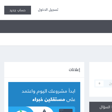
تسجيل الدخول
حساب جديد
إعلانات
ن
0
السؤال