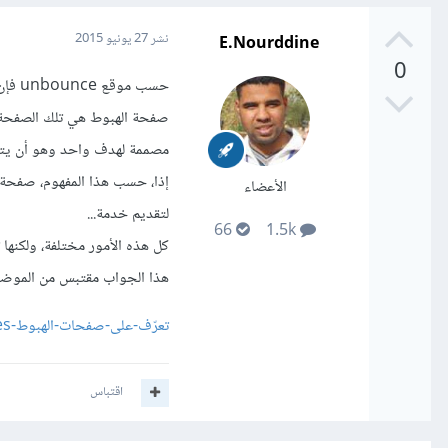
E.Nourddine
نشر
27 يونيو 2015
0
حسب موقع unbounce فإن صفحة هبوط هي:
صفحة الهبوط هي تلك الصفحة ال
مصممة لهدف واحد وهو أن يتحو
إذا، حسب هذا المفهوم، صفحة 
الأعضاء
لتقديم خدمة...
66
1.5k
كل هذه الأمور مختلفة، ولكنها 
هذا الجواب مقتبس من الموضو
تعرّف-على-صفحات-الهبوط-landing-pages-ومكوّناتها
اقتباس