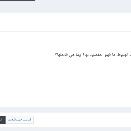
لهبوط، ما فهو المقصود بها؟ وما هي فائدتها؟
الترتيب حسب التقييم
ال