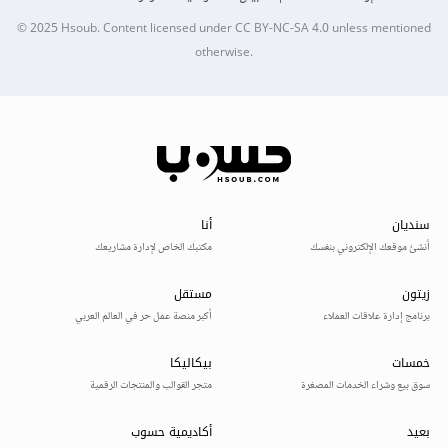
© 2025
Hsoub
.
Content licensed under
CC BY-NC-SA 4.0
unless mentioned
otherwise.