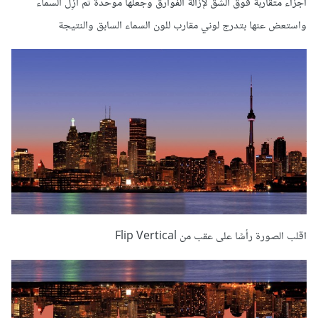
أجزاء متقاربة فوق الشق لإزالة الفوارق وجعلها موحدة ثم أزِل السماء
واستعض عنها بتدرج لوني مقارب للون السماء السابق والنتيجة
اقلب الصورة رأسًا على عقب من Flip Vertical