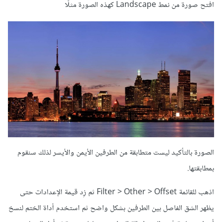
افتح صورة من نمط Landscape كهذه الصورة مثلًا
الصورة بالتأكيد ليست متطابقة من الطرفين الأيمن والأيسر لذلك سنقوم
بمطابقتها.
اذهب للقائمة Filter > Other > Offset ثم زِد قيمة الإعدادات حتى
يظهر الشق الفاصل بين الطرفين بشكل واضح ثم استخدم أداة الختم لنسخ