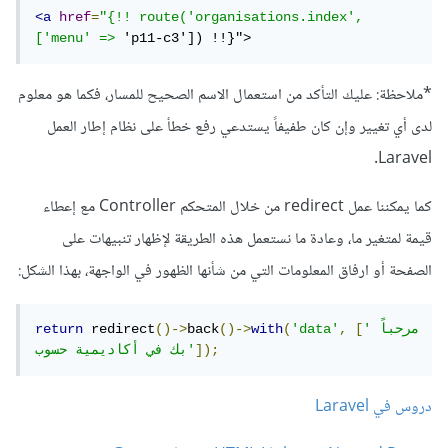
<a
href
=
"{!! route('organisations.index', 
['menu' =>
 'p11-c3']) !!}">
*ملاحظة: عليك التأكد من استعمال الاسم الصحيح للمسار، فكما هو معلوم
لدى أي تغيير وإن كان طفيفاً يستدعي رفع خطأ على نظام إطار العمل
Laravel.
كما يمكننا عمل redirect من خلال المتحكم Controller مع إعطاء
قيمة لمتغير ما، وعادة ما نستعمل هذه الطريقة لإظهار تنبيهات على
الصفحة أو ارفاق المعلومات التي من شأنها الظهور في الواجهة، بهذا الشكل:
'مرحباً 
[
,
'data'
(
with
()->
back
()->
 redirect
return
]);
بك في أكاديمية حسوب'
دروس في Laravel