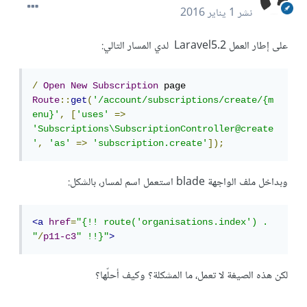
نشر
1 يناير 2016
على إطار العمل Laravel5.2 لدي المسار التالي:
/
Open
New
Subscription
Route
::
get
(
'/account/subscriptions/create/{m
enu}'
,
[
'uses'
=>
'Subscriptions\SubscriptionController@create
'
,
'as'
=>
'subscription.create'
]);
وبداخل ملف الواجهة blade استعمل اسم لمسار، بالشكل:
<a
href
=
"{!! route('organisations.index') . 
"
/
p11-c3
" !!}"
>
لكن هذه الصيغة لا تعمل، ما المشكلة؟ وكيف أحلّها؟