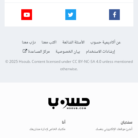
عن أكاديمية حسوب
الأسئلة الشائعة
اكتب معنا
درّب معنا
إرشادات الاستخدام
بيان الخصوصية
مركز المساعدة
© 2025
Hsoub
.
Content licensed under
CC BY-NC-SA 4.0
unless mentioned
otherwise.