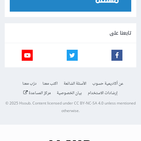
تابعنا على
عن أكاديمية حسوب
الأسئلة الشائعة
اكتب معنا
درّب معنا
إرشادات الاستخدام
بيان الخصوصية
مركز المساعدة
© 2025
Hsoub
.
Content licensed under
CC BY-NC-SA 4.0
unless mentioned
otherwise.