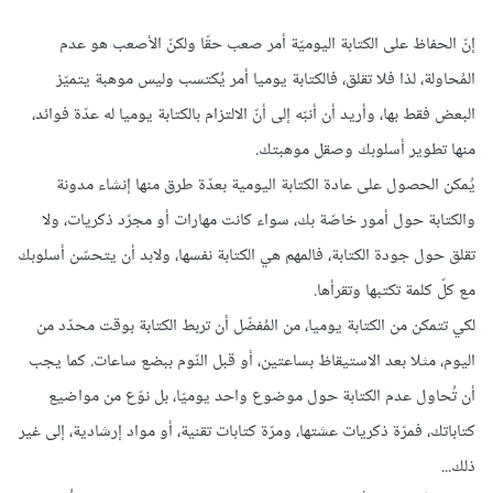
إنّ الحفاظ على الكتابة اليوميّة أمر صعب حقّا ولكنّ الأصعب هو عدم
المُحاولة، لذا فلا تقلق، فالكتابة يوميا أمر يُكتسب وليس موهبة يتميّز
البعض فقط بها، وأريد أن أنبّه إلى أنّ الالتزام بالكتابة يوميا له عدّة فوائد،
منها تطوير أسلوبك وصقل موهبتك.
يُمكن الحصول على عادة الكتابة اليومية بعدّة طرق منها إنشاء مدونة
والكتابة حول أمور خاصّة بك، سواء كانت مهارات أو مجرّد ذكريات، ولا
تقلق حول جودة الكتابة، فالمهم هي الكتابة نفسها، ولابد أن يتحسّن أسلوبك
مع كلّ كلمة تكتبها وتقرأها.
لكي تتمكن من الكتابة يوميا، من المُفضّل أن تربط الكتابة بوقت محدّد من
اليوم، مثلا بعد الاستيقاظ بساعتين، أو قبل النّوم ببضع ساعات. كما يجب
أن تُحاول عدم الكتابة حول موضوع واحد يوميّا، بل نوّع من مواضيع
كتاباتك، فمرّة ذكريات عشتها، ومرّة كتابات تقنية، أو مواد إرشادية، إلى غير
ذلك...