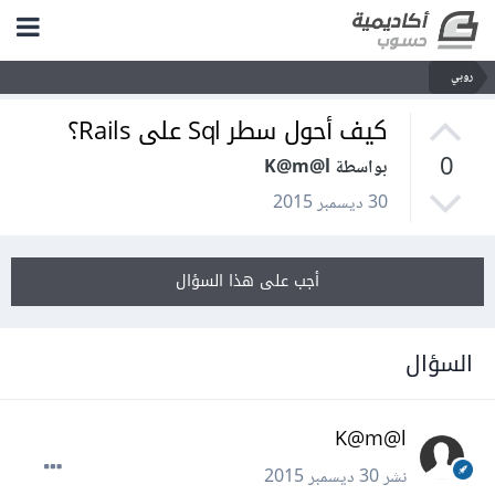
روبي
كيف أحول سطر Sql على Rails؟
0
بواسطة K@m@l
30 ديسمبر 2015
أجب على هذا السؤال
السؤال
K@m@l
نشر
30 ديسمبر 2015