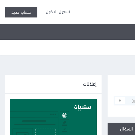
تسجيل الدخول
حساب جديد
إعلانات
ن
0
السؤال