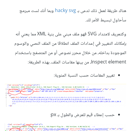
هناك طريقة لعمل ذلك تدعى بـ
hacky svg
وبما أنك لست مبرمج
سأحاول تبسيط الأمر لك.
وكتعريف لامتداد SVG فهو ملف مبني على بنية XML مما يعني أنه
بإمكانك التغيير في إعدادات الملف انطلاقا من الملف النصي والوسوم
الموجودة بداخله، من خلال محرر نصوص أو من المتصفح باستخدام
Inspect element، من بينها مقاسات الملف، بهذه الطريقة:
تغيير المقاسات حسب النسبة المئوية:
حسب إعطاء قيم للعرض والطول بـ px: