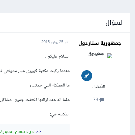
السؤال
جمهورية ستاردول
نشر
25 يونيو 2015
السلام عليكم ,
عندما ركبت مكتبة كويري على مدونتي ظهرت
ما المشكلة التي حدثت؟
الأعضاء
علما انه عند ازالتها اختفت جميع المشاكل 
73
المكتبة هي:
/jquery.min.js'
/>