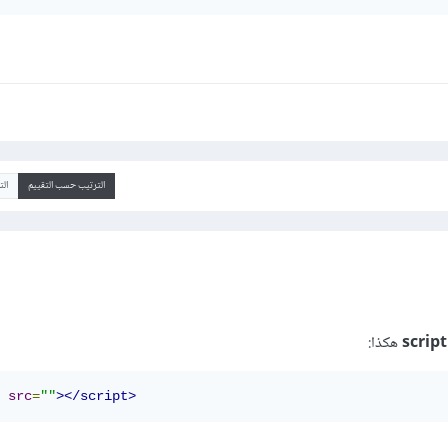
الترتيب حسب التقييم
ال
script
هكذا:
src
=
""
></script>