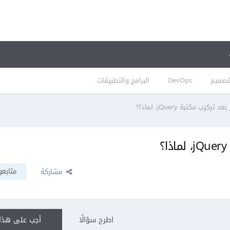
تصميم
DevOps
البرامج والتطبيقات
يب مكتبة jQuery، لماذا؟
متابعو
مشاركة
اطرح سؤالًا
أجب على هذا 