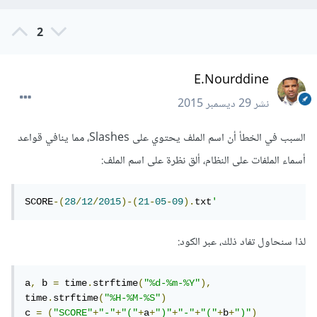
2
E.Nourddine
نشر
29 ديسمبر 2015
السبب في الخطأ أن اسم الملف يحتوي على Slashes، مما ينافي قواعد
أسماء الملفات على النظام، ألق نظرة على اسم الملف:
SCORE
-(
28
/
12
/
2015
)-(
21
-
05
-
09
).
txt
'
لذا سنحاول تفاد ذلك، عبر الكود:
a
,
 b 
=
 time
.
strftime
(
"%d-%m-%Y"
),
time
.
strftime
(
"%H-%M-%S"
)
c 
=
(
"SCORE"
+
"-"
+
"("
+
a
+
")"
+
"-"
+
"("
+
b
+
")"
)