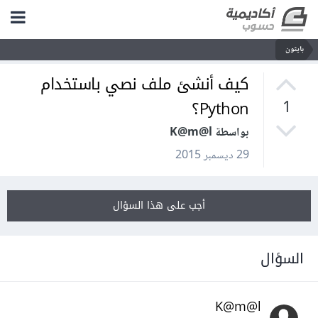
بايثون
كيف أنشئ ملف نصي باستخدام
Python؟
1
بواسطة K@m@l
29 ديسمبر 2015
أجب على هذا السؤال
السؤال
K@m@l