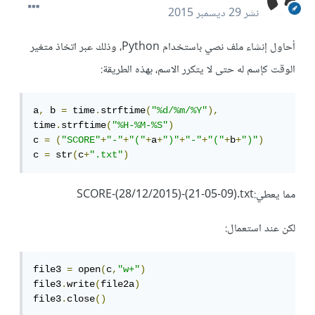
نشر
29 ديسمبر 2015
أحاول إنشاء ملف نصي باستخدام Python، وذلك عبر اتخاذ متغير
الوقت كإسم له حتى لا يتكرر الاسم، بهذه الطريقة:
a
,
 b 
=
 time
.
strftime
(
"%d/%m/%Y"
),
time
.
strftime
(
"%H-%M-%S"
)
c 
=
(
"SCORE"
+
"-"
+
"("
+
a
+
")"
+
"-"
+
"("
+
b
+
")"
)
c 
=
 str
(
c
+
".txt"
)
مما يعطي:SCORE-(28/12/2015)-(21-05-09).txt
لكن عند استعمال:
file3 
=
 open
(
c
,
"w+"
)
file3
.
write
(
file2a
)
file3
.
close
()