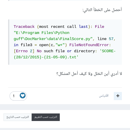
أحصل على الخطأ التالي:
Traceback
(
most recent call 
last
):
File
"E:\Program Files\Python 
guff\DocMarker\data\FinalScore.py"
,
 line 
57
,
in
 file3 
=
 open
(
c
,
"w+"
)
FileNotFoundError
:
[
Errno
2
]
No
 such file 
or
 directory
:
'SCORE-
(28/12/2015)-(21-05-09).txt'
لا أدري أين الخلل ولا كيف أحل المشكل؟
اقتباس
1
الترتيب حسب التقييم
الترتيب حسب التاريخ