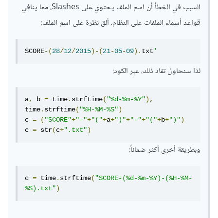
السبب في الخطأ أن اسم الملف يحتوي على Slashes، مما ينافي
قواعد أسماء الملفات على النظام، ألق نظرة على اسم الملف:
SCORE
-(
28
/
12
/
2015
)-(
21
-
05
-
09
).
txt
'
لذا سنحاول تفاد ذلك، عبر الكود:
a
,
 b 
=
 time
.
strftime
(
"%d-%m-%Y"
),
time
.
strftime
(
"%H-%M-%S"
)
c 
=
(
"SCORE"
+
"-"
+
"("
+
a
+
")"
+
"-"
+
"("
+
b
+
")"
)
c 
=
 str
(
c
+
".txt"
)
وبطريقة أخرى أكثر ضماناً:
c 
=
 time
.
strftime
(
"SCORE-(%d-%m-%Y)-(%H-%M-
%S).txt"
)