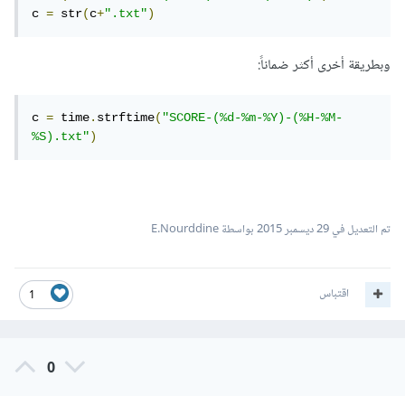
c 
=
 str
(
c
+
".txt"
)
وبطريقة أخرى أكثر ضماناً:
c 
=
 time
.
strftime
(
"SCORE-(%d-%m-%Y)-(%H-%M-
%S).txt"
)
تم التعديل في
29 ديسمبر 2015
بواسطة E.Nourddine
اقتباس
1
0