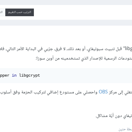
الترتيب حسب التقييم
ال
أنت بحاجة إلى حزمة "libgcrypt" قبل تثبيت سبوتيفاي، أو بعد ذلك، لا فرق، جرّبي في البداية الآمر التالي، 
ودعات الرسمية للإصدار الذي تستخدمينه من أوبن سوزا:
pper 
in
 libgcrypt
قلي إلى مركز
OBS
واحصلي على مستودع إضافي لتركيب الحزمة وفق أسلوب "ا
فاي دون أيّة مشاكل.
طة حنين