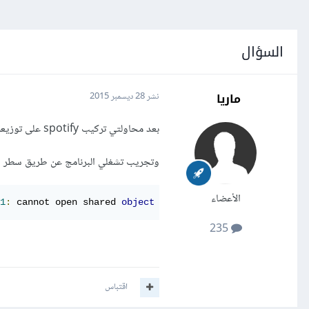
السؤال
ماريا
نشر
28 ديسمبر 2015
بعد محاولتي تركيب spotify على توزيعة OpenSUSE المتدحرجة باستخدام
وتجريب تشغلي البرنامج عن طريق سطر الأو
الأعضاء
1
:
 cannot open shared 
object
 file
:
No
 such file 
or
 direc
235
اقتباس