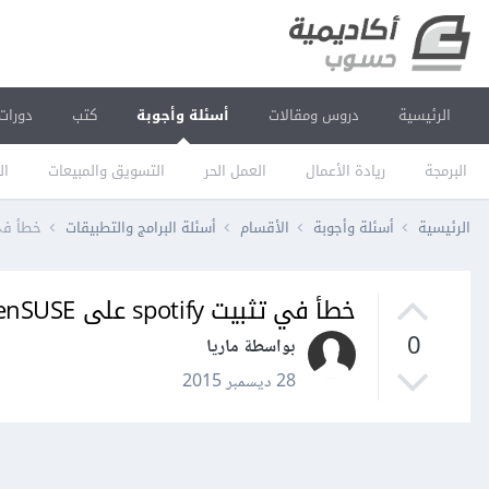
الرئيسية
دروس ومقالات
أسئلة وأجوبة
كتب
دورات
البرمجة
ريادة الأعمال
العمل الحر
التسويق والمبيعات
ال
الرئيسية
أسئلة وأجوبة
الأقسام
أسئلة البرامج والتطبيقات
خطأ في تثبيت spotify على OpenSUSE، 
خطأ في تثبيت spotify على OpenSUSE، مكتبة libgcrypt.so.11 غير موجود، ما العمل؟
0
بواسطة ماريا
28 ديسمبر 2015