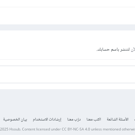
آن
لتنشر باسم حسابك.
الأسئلة الشائعة
اكتب معنا
درّب معنا
إرشادات الاستخدام
بيان الخصوصية
 2025
Hsoub
.
Content licensed under
CC BY-NC-SA 4.0
unless mentioned otherwi