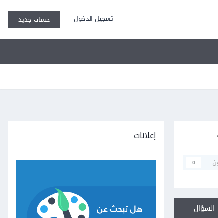
تسجيل الدخول
حساب جديد
إعلانات
ن
0
السؤال