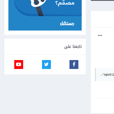
تابعنا على
./
spoti