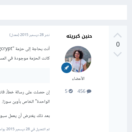
حنين كبريته
نشر
28 ديسمبر 2015
(معدل)
0
كانت الحزمة موجودة في المست
الأعضاء
5
456
إن حصلت على رسالة خطأ، فانت
الواحدة" الخاص بأوبن سوزا.
بعد ذلك يفترض أن يعمل سبوتي
تم التعديل في
28 ديسمبر 2015
بواس