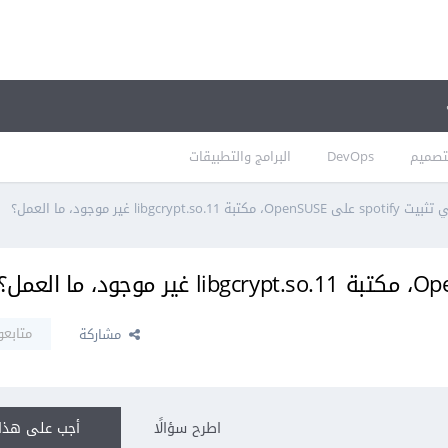
تصميم
DevOps
البرامج والتطبيقات
مكتبة libgcrypt.so.11 غير موجود، ما العمل؟
متابعو
مشاركة
اطرح سؤالًا
أجب على هذا 