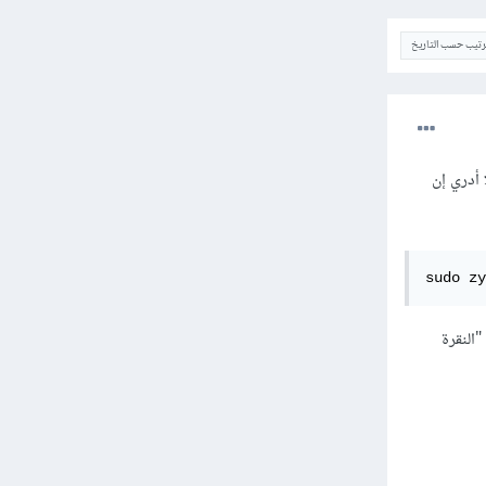
ترتيب حسب التاريخ
فلا أدري إن
sudo zy
لنقرة