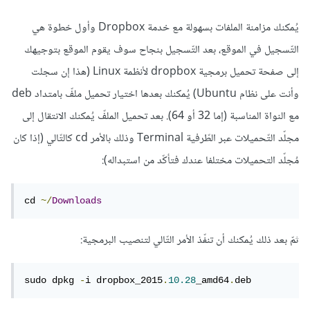
يُمكنك مزامنة الملفات بسهولة مع خدمة Dropbox وأول خطوة هي
التّسجيل في الموقع، بعد التّسجيل بنجاح سوف يقوم الموقع بتوجيهك
إلى صفحة تحميل برمجية dropbox لأنظمة Linux (هذا إن سجلت
وأنت على نظام Ubuntu) يُمكنك بعدها اختيار تحميل ملفّ بامتداد deb
مع النواة المناسبة (إما 32 أو 64). بعد تحميل الملفّ يُمكنك الانتقال إلى
مجلّد التّحميلات عبر الطّرفية Terminal وذلك بالأمر cd كالتّالي (إذا كان
مُجلّد التحميلات مختلفا عندك فتأكّد من استبداله):
cd 
~/
Downloads
ثمّ بعد ذلك يُمكنك أن تنفّذ الأمر التّالي لتنصيب البرمجية:
sudo dpkg 
-
i dropbox_2015
.
10.28
_amd64
.
deb