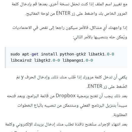
مع تغيير اسم الملف إذا كنت تحمّل نسخة أخرى. بعدها قم بإدخال كلمة
المرور الخاص بك واضغط على زر ENTER من لوحة المفاتيح.
إذا واجهتك أي مشاكل، فالأمر سيكون راجعا إلى نقص في الاعتماديات
ويُمكن حله بتنصيبها بالأمر التّالي:
sudo apt
-
get
 install python
-
gtk2 libatk1
.
0
-
0
libcairo2 libgtk2
.
0
-
0
 libpango1
.
0
-
0
يكفي أن تدخل كلمة مرورك إذا طُلب منك ذلك، وإدخال الحرف y ثمّ
الضّغط على زر ENTER.
بعد ذلك يجب أن تفتح برمجية Dropbox من قائمة البرامج، وبعد فتحه
سيبدأ بتنزيل البرنامج الفعلي وستتمكن من تنصيبه باتّباع الخطوات
المطلوبة.
بعد انتهاء الإجراء، ستُفتح نافذة تطلب منك إدخال بريدك الإلكتروني وكلمة