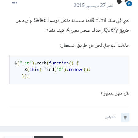
نشر
27 ديسمبر 2015
لدي في ملف html قائمة منسدلة داخل الوسم Select، وأريد عن
طريق jQuery حذف عنصر معين X، كيف ذلك؟
حاولت التوصل لحل عن طريق استعمال:
$
(
".ct"
).
each
(
function
()
{
    $
(
this
).
find
(
'X'
).
remove
();
});
لكن دون جدوى؟
اقتباس