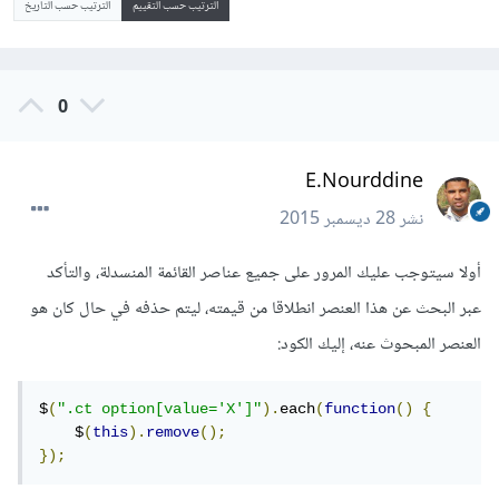
الترتيب حسب التقييم
الترتيب حسب التاريخ
0
E.Nourddine
نشر
28 ديسمبر 2015
أولا سيتوجب عليك المرور على جميع عناصر القائمة المنسدلة، والتأكد
عبر البحث عن هذا العنصر انطلاقا من قيمته، ليتم حذفه في حال كان هو
العنصر المبحوث عنه، إليك الكود:
$
(
".ct option[value='X']"
).
each
(
function
()
{
    $
(
this
).
remove
();
});