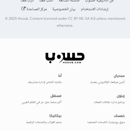
عن أكاديمية حسوب
الأسئلة الشائعة
اكتب معنا
درّب معنا
إرشادات الاستخدام
بيان الخصوصية
مركز المساعدة
© 2025
Hsoub
.
Content licensed under
CC BY-NC-SA 4.0
unless mentioned
otherwise.