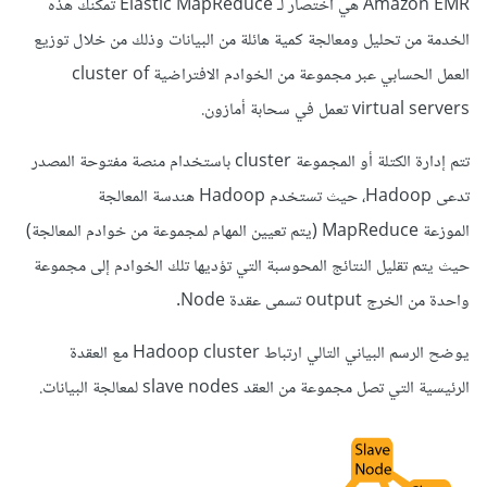
Amazon EMR هي اختصار لـ Elastic MapReduce تمكّنك هذه
الخدمة من تحليل ومعالجة كمية هائلة من البيانات وذلك من خلال توزيع
العمل الحسابي عبر مجموعة من الخوادم الافتراضية cluster of
virtual servers تعمل في سحابة أمازون.
تتم إدارة الكتلة أو المجموعة cluster باستخدام منصة مفتوحة المصدر
تدعى Hadoop، حيث تستخدم Hadoop هندسة المعالجة
الموزعة MapReduce (يتم تعيين المهام لمجموعة من خوادم المعالجة)
حيث يتم تقليل النتائج المحوسبة التي تؤديها تلك الخوادم إلى مجموعة
واحدة من الخرج output تسمى عقدة Node.
يوضح الرسم البياني التالي ارتباط Hadoop cluster مع العقدة
الرئيسية التي تصل مجموعة من العقد slave nodes لمعالجة البيانات.