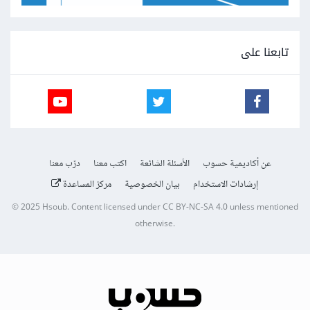
تابعنا على
عن أكاديمية حسوب
الأسئلة الشائعة
اكتب معنا
درّب معنا
إرشادات الاستخدام
بيان الخصوصية
مركز المساعدة
© 2025
Hsoub
.
Content licensed under
CC BY-NC-SA 4.0
unless mentioned
otherwise.