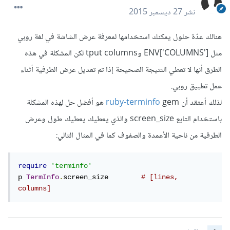
نشر
27 ديسمبر 2015
هنالك عدّة حلول يمكنك استخدامها لمعرفة عرض الشاشة في لغة روبي
مثل ENV['COLUMNS'] وtput columns لكن المشكلة في هذه
الطرق أنها لا تعطي النتيجة الصحيحة إذا تم تعديل عرض الطرفية أثناء
عمل تطبيق روبي.
لذلك أعتقد أن
ruby-terminfo
gem هو أفضل حل لهذه المشكلة
باستخدام التابع screen_size والذي يعطيك يعطيك طول وعرض
الطرفية من ناحية الأعمدة والصفوف كما في المثال التالي:
require
'terminfo'
p 
TermInfo
.
screen_size        
# [lines, 
columns]