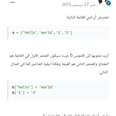
نشر
27 ديسمبر 2015
لنفترض أن لدي القائمة التالية:
a 
=
[
'hello'
,
'world'
,
'1'
,
'2'
]
أريد تحويها إلى قاموس b حيث سيكون العنصر الأول في القائمة هو
المفتاح والعنصر الثاني هو القيمة وهكذا لبقية العناصر كما في المثال
التالي:
b
[
'hello'
]
=
'world'
b
[
'1'
]
=
'2'
ما هي أسهل طريقة لفعل ذلك في لغة بايثون؟