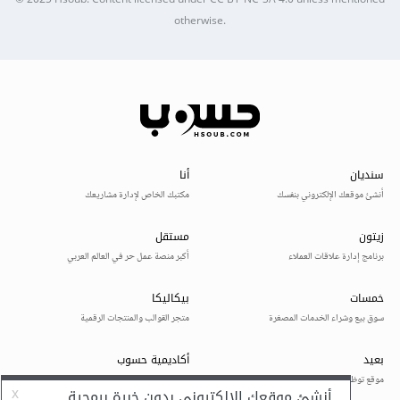
© 2025
Hsoub
.
Content licensed under
CC BY-NC-SA 4.0
unless mentioned
otherwise.