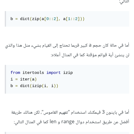
التالي:
b 
=
 dict
(
zip
(
a
[
0
::
2
],
 a
[
1
::
2
]))
أما في حالة كان حجم a كبير فربما تحتاج إلى القيام بشيء مثل هذا والذي
لن ينشئ أية قوائم مؤقتة كما في المثال أعلاه:
from
 itertools 
import
 izip
i 
=
 iter
(
a
)
b 
=
 dict
(
izip
(
i
,
 i
))
أما في بايثون 3 فيمكنك استخدام "تفهيم القاموس"، لكن هنالك طريقة
أفضل عن طريق استخدام دوال range و len كما في المثال التالي: