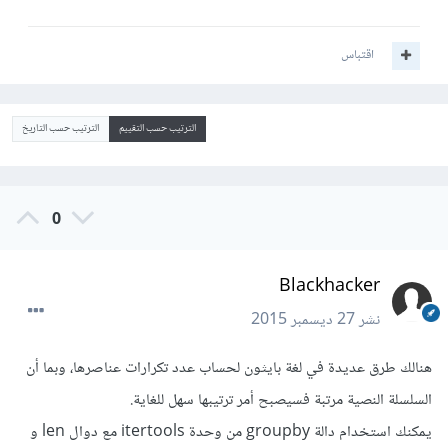
اقتباس
الترتيب حسب التقييم
الترتيب حسب التاريخ
0
Blackhacker
نشر
27 ديسمبر 2015
هنالك طرق عديدة في لغة بايثون لحساب عدد تكرارات عناصرها، وبما أن
السلسلة النصية مرتبة فسيصبح أمر ترتيبها سهل للغاية.
يمكنك استخدام دالة groupby من وحدة itertools مع دوال len و