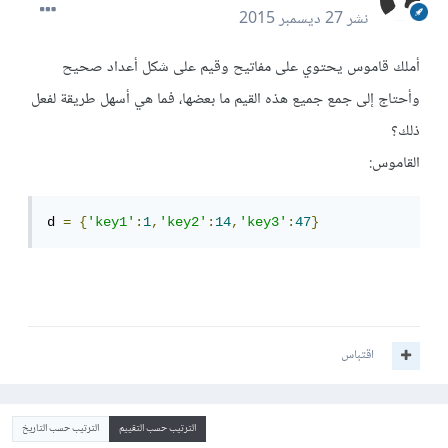
نشر
27 ديسمبر 2015
أملك قاموس يحتوي على مفاتيح وقيم على شكل أعداد صحيح
وأحتاج إلى جمع جميع هذه القيم ما بعضها، فما هي أسهل طريقة لفعل
ذلك؟
القاموس:
d 
=
{
'key1'
:
1
,
'key2'
:
14
,
'key3'
:
47
}
اقتباس
الترتيب حسب التقييم
الترتيب حسب التاريخ