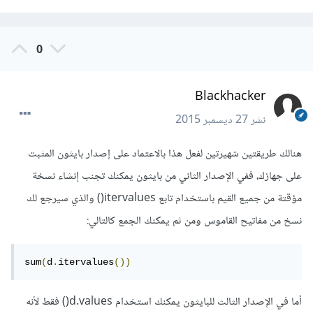
0
Blackhacker
نشر
27 ديسمبر 2015
هنالك طريقتين شهيرتين لفعل هذا بالاعتماد على إصدار بايثون المثبت
على جهازك، ففي الإصدار الثاني من بايثون يمكنك تجنب إنشاء نسخة
مؤقتة من جميع القيم باستخدام تابع itervalues() والذي سيرجع لك
نسخ من مفاتيح القاموس ومن ثم يمكنك الجمع كالتالي:
sum
(
d
.
itervalues
())
أما في الإصدار الثالث للبايثون يمكنك استخدام d.values() فقط لأنه