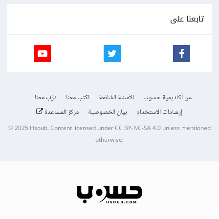
تابعنا على
عن أكاديمية حسوب
الأسئلة الشائعة
اكتب معنا
درّب معنا
إرشادات الاستخدام
بيان الخصوصية
مركز المساعدة
© 2025
Hsoub
.
Content licensed under
CC BY-NC-SA 4.0
unless mentioned
otherwise.