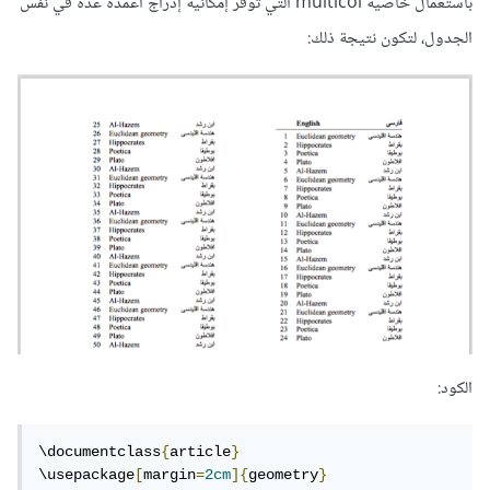
باستعمال خاصية multicol التي توفر إمكانية إدراج أعمدة عدة في نفس
الجدول، لتكون نتيجة ذلك:
الكود:
\documentclass
{
article
}
\usepackage
[
margin
=
2cm
]{
geometry
}