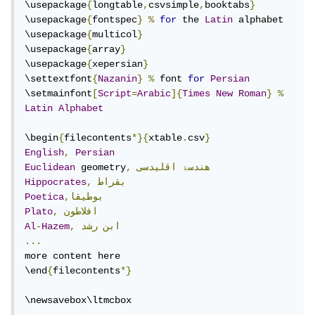
\usepackage
{
longtable
,
csvsimple
,
booktabs
}
\usepackage
{
fontspec
}
%
for
 the 
Latin
 alphabet

\usepackage
{
multicol
}
\usepackage
{
array
}
\usepackage
{
xepersian
}
\settextfont
{
Nazanin
}
%
 font 
for
Persian
\setmainfont
[
Script
=
Arabic
]{
Times
New
Roman
}
%
Latin
Alphabet
\begin
{
filecontents
*}{
xtable
.
csv
}
English
,
Persian
هندسۀ
اقلیدسی
,
 geometry
Euclidean
بقراط
,
Hippocrates
,بوطیقا
Poetica
افلاطون
,
Plato
ابن
رشد
,
Hazem
-
Al
...
more content here

\end
{
filecontents
*}
\newsavebox\ltmcbox
