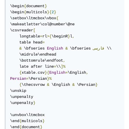
\begin
{
document
}
\begin
{
multicols
}{
2
}
\setbox\ltmcbox\vbox
{
\makeatletter\col@number\@ne

\csvreader
[
    longtable
=
rl
>{
\beginR
}
l
,
    table head
=
 \\

فارسی
 \bfseries 
&
English
 \bfseries 
&
    \midrule\endhead

    \bottomrule\endfoot
,
    late after line
=
\\
]%
{
xtable
.
csv
}{
English
=
\English
,
Persian
=
\Persian
}%
{
\thecsvrow 
&
 \English 
&
 \Persian
}
\unskip

\unpenalty

\unpenalty
}
\unvbox\ltmcbox

\end
{
multicols
}
\end
{
document
}