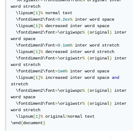
  \origiwstr
=
\fontdimen3\font
%
 original inter 
word stretch

  \lipsum
[
1
]%
 normal text

  \fontdimen2\font
=
0.2ex
%
 inter word space

  \lipsum
[
1
]%
 decreased inter word space

  \fontdimen2\font
=
\origiwspc
%
(
original
)
 inter 
word space

  \fontdimen3\font
=
0.1em
%
 inter word stretch

  \lipsum
[
1
]%
 decreased inter word stretch

  \fontdimen3\font
=
\origiwstr
%
(
original
)
 inter 
word stretch

  \fontdimen2\font
=
1em
%
 inter word space

  \lipsum
[
1
]%
 increased inter word space 
and
stretch

  \fontdimen2\font
=
\origiwspc
%
(
original
)
 inter 
word space

  \fontdimen3\font
=
\origiwstr
%
(
original
)
 inter 
word stretch

  \lipsum
[
1
]%
 original
/
normal text

\end
{
document
}