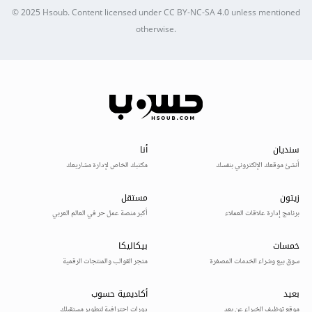
© 2025
Hsoub
.
Content licensed under
CC BY-NC-SA 4.0
unless mentioned
otherwise.