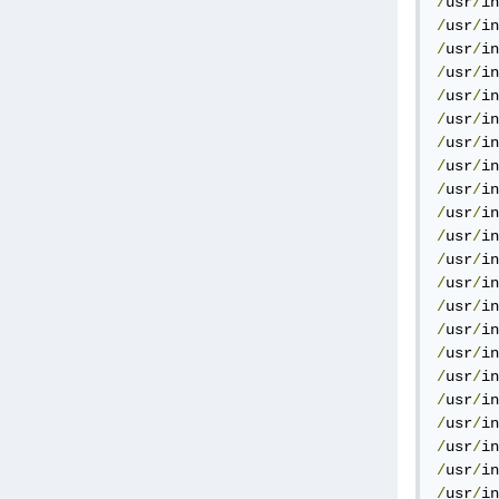
/
usr
/
in
/
usr
/
in
/
usr
/
in
/
usr
/
in
/
usr
/
in
/
usr
/
in
/
usr
/
in
/
usr
/
in
/
usr
/
in
/
usr
/
in
/
usr
/
in
/
usr
/
in
/
usr
/
in
/
usr
/
in
/
usr
/
in
/
usr
/
in
/
usr
/
in
/
usr
/
in
/
usr
/
in
/
usr
/
in
/
usr
/
in
/
usr
/
in