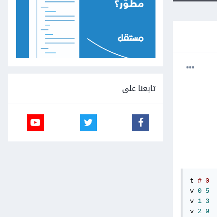
تابعنا على
t 
# 0
v 
0
5
v 
1
3
v 
2
9