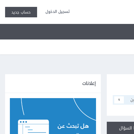
تسجيل الدخول
حساب جديد
إعلانات
ن
1
السؤال