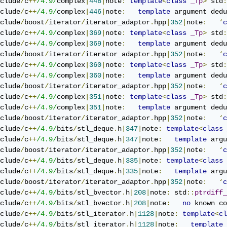
clude
/
c
++
/4.9/
complex
|
446
|
note
:
template
<
class
_Tp
>
 std
:
clude
/
c
++
/4.9/
complex
|
446
|
note
:
template
 argument dedu
clude
/
boost
/
iterator
/
iterator_adaptor
.
hpp
|
352
|
note
:
‘
c
clude
/
c
++
/4.9/
complex
|
369
|
note
:
template
<
class
_Tp
>
 std
:
clude
/
c
++
/4.9/
complex
|
369
|
note
:
template
 argument dedu
clude
/
boost
/
iterator
/
iterator_adaptor
.
hpp
|
352
|
note
:
‘
c
clude
/
c
++
/4.9/
complex
|
360
|
note
:
template
<
class
_Tp
>
 std
:
clude
/
c
++
/4.9/
complex
|
360
|
note
:
template
 argument dedu
clude
/
boost
/
iterator
/
iterator_adaptor
.
hpp
|
352
|
note
:
‘
c
clude
/
c
++
/4.9/
complex
|
351
|
note
:
template
<
class
_Tp
>
 std
:
clude
/
c
++
/4.9/
complex
|
351
|
note
:
template
 argument dedu
clude
/
boost
/
iterator
/
iterator_adaptor
.
hpp
|
352
|
note
:
‘
c
clude
/
c
++
/4.9/
bits
/
stl_deque
.
h
|
347
|
note
:
template
<
class
clude
/
c
++
/4.9/
bits
/
stl_deque
.
h
|
347
|
note
:
template
 argu
clude
/
boost
/
iterator
/
iterator_adaptor
.
hpp
|
352
|
note
:
‘
c
clude
/
c
++
/4.9/
bits
/
stl_deque
.
h
|
335
|
note
:
template
<
class
clude
/
c
++
/4.9/
bits
/
stl_deque
.
h
|
335
|
note
:
template
 argu
clude
/
boost
/
iterator
/
iterator_adaptor
.
hpp
|
352
|
note
:
‘
c
clude
/
c
++
/4.9/
bits
/
stl_bvector
.
h
|
208
|
note
:
 std
::
ptrdiff_
clude
/
c
++
/4.9/
bits
/
stl_bvector
.
h
|
208
|
note
:
no
 known co
clude
/
c
++
/4.9/
bits
/
stl_iterator
.
h
|
1128
|
note
:
template
<
cl
clude
/
c
++
/4.9/
bits
/
stl_iterator
.
h
|
1128
|
note
:
template
 