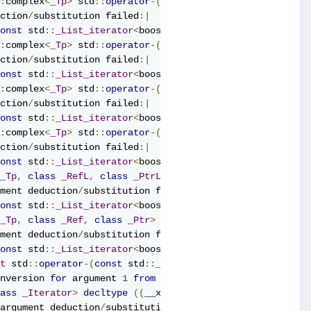
:
complex
<
_Tp
>
 std
::
operator
-(
const
 std
::
complex
<
_Tp
>&)|
ction
/
substitution failed
:|
onst
 std
::
_List_iterator
<
boost
::
list_edge
<
unsigned
int
,
:
complex
<
_Tp
>
 std
::
operator
-(
const
_Tp
&,
const
 std
::
comp
ction
/
substitution failed
:|
onst
 std
::
_List_iterator
<
boost
::
list_edge
<
unsigned
int
,
:
complex
<
_Tp
>
 std
::
operator
-(
const
 std
::
complex
<
_Tp
>&,
c
ction
/
substitution failed
:|
onst
 std
::
_List_iterator
<
boost
::
list_edge
<
unsigned
int
,
:
complex
<
_Tp
>
 std
::
operator
-(
const
 std
::
complex
<
_Tp
>&,
c
ction
/
substitution failed
:|
onst
 std
::
_List_iterator
<
boost
::
list_edge
<
unsigned
int
,
_Tp
,
class
_RefL
,
class
_PtrL
,
class
_RefR
,
class
_PtrR
>
ment deduction
/
substitution failed
:|
onst
 std
::
_List_iterator
<
boost
::
list_edge
<
unsigned
int
,
_Tp
,
class
_Ref
,
class
_Ptr
>
typename
 std
::
_Deque_iterat
ment deduction
/
substitution failed
:|
onst
 std
::
_List_iterator
<
boost
::
list_edge
<
unsigned
int
,
t
 std
::
operator
-(
const
 std
::
_Bit_iterator_base
&,
const
 s
nversion 
for
 argument 
1
from
‘
const
 std
::
_List_iterator
<
ass
_Iterator
>
decltype
((
__x
.
base
()
-
 __y
.
base
()))
 std
:
argument deduction
/
substitution failed
:|