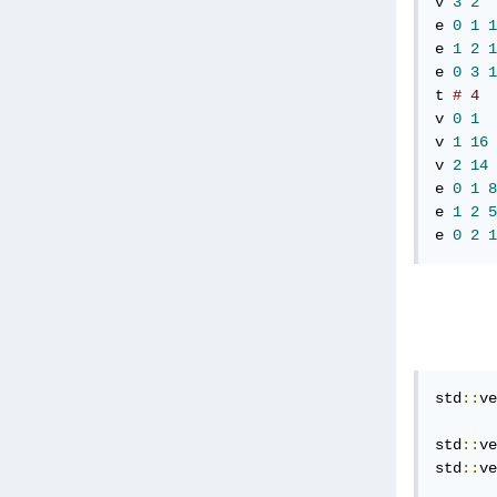
v 
3
2
e 
0
1
1
e 
1
2
1
e 
0
3
1
t 
# 4
v 
0
1
v 
1
16
v 
2
14
e 
0
1
8
e 
1
2
5
e 
0
2
1
std
::
ve
std
::
ve
std
::
ve