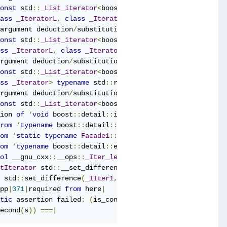
onst
 std
::
_List_iterator
<
boost
::
list_edge
<
unsigned
int
,
ass
_IteratorL
,
class
_IteratorR
>
decltype
((
__x
.
base
()
argument deduction
/
substitution failed
:|
onst
 std
::
_List_iterator
<
boost
::
list_edge
<
unsigned
int
,
ss
_IteratorL
,
class
_IteratorR
>
decltype
((
__y
.
base
()
-
rgument deduction
/
substitution failed
:|
onst
 std
::
_List_iterator
<
boost
::
list_edge
<
unsigned
int
,
ss
_Iterator
>
typename
 std
::
reverse_iterator
<
_Iterator
>:
rgument deduction
/
substitution failed
:|
onst
 std
::
_List_iterator
<
boost
::
list_edge
<
unsigned
int
,
ion 
of
‘
void
 boost
::
detail
::
iterator_adaptor_assert_trav
rom
‘
typename
 boost
::
detail
::
iterator_adaptor_base
<
Deriv
om
‘
static
typename
Facade1
::
difference_type boost
::
iter
om
‘
typename
 boost
::
detail
::
enable_if_interoperable
<
Deri
ol
 __gnu_cxx
::
__ops
::
_Iter_less_iter
::
operator
()(
_Iterat
tIterator
 std
::
__set_difference
(
_InputIterator1
,
_InputI
 std
::
set_difference
(
_IIter1
,
_IIter1
,
_IIter2
,
_IIter2
,
pp
|
371
|
required 
from
 here
|
tic
 assertion failed
:
(
is_convertible
<
Tr1
,
Tr2
>::
value
)|
econd
(
s
))
===|