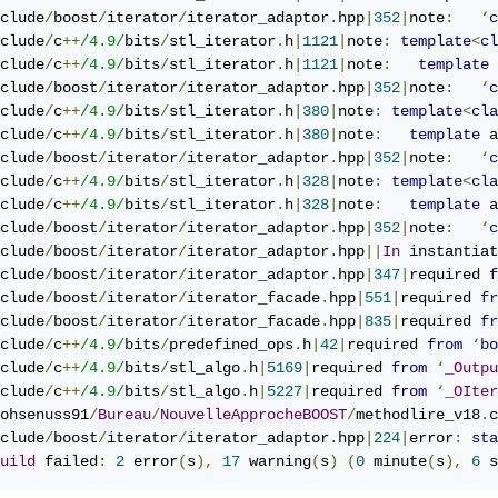
clude
/
boost
/
iterator
/
iterator_adaptor
.
hpp
|
352
|
note
:
‘
c
clude
/
c
++
/4.9/
bits
/
stl_iterator
.
h
|
1121
|
note
:
template
<
cl
clude
/
c
++
/4.9/
bits
/
stl_iterator
.
h
|
1121
|
note
:
template
 
clude
/
boost
/
iterator
/
iterator_adaptor
.
hpp
|
352
|
note
:
‘
c
clude
/
c
++
/4.9/
bits
/
stl_iterator
.
h
|
380
|
note
:
template
<
cla
clude
/
c
++
/4.9/
bits
/
stl_iterator
.
h
|
380
|
note
:
template
 a
clude
/
boost
/
iterator
/
iterator_adaptor
.
hpp
|
352
|
note
:
‘
c
clude
/
c
++
/4.9/
bits
/
stl_iterator
.
h
|
328
|
note
:
template
<
cla
clude
/
c
++
/4.9/
bits
/
stl_iterator
.
h
|
328
|
note
:
template
 a
clude
/
boost
/
iterator
/
iterator_adaptor
.
hpp
|
352
|
note
:
‘
c
clude
/
boost
/
iterator
/
iterator_adaptor
.
hpp
||
In
 instantiat
clude
/
boost
/
iterator
/
iterator_adaptor
.
hpp
|
347
|
required 
f
clude
/
boost
/
iterator
/
iterator_facade
.
hpp
|
551
|
required 
fr
clude
/
boost
/
iterator
/
iterator_facade
.
hpp
|
835
|
required 
fr
clude
/
c
++
/4.9/
bits
/
predefined_ops
.
h
|
42
|
required 
from
‘
bo
clude
/
c
++
/4.9/
bits
/
stl_algo
.
h
|
5169
|
required 
from
‘
_Outpu
clude
/
c
++
/4.9/
bits
/
stl_algo
.
h
|
5227
|
required 
from
‘
_OIter
ohsenuss91
/
Bureau
/
NouvelleApprocheBOOST
/
methodlire_v18
.
c
clude
/
boost
/
iterator
/
iterator_adaptor
.
hpp
|
224
|
error
:
sta
uild
 failed
:
2
 error
(
s
),
17
 warning
(
s
)
(
0
 minute
(
s
),
6
 s