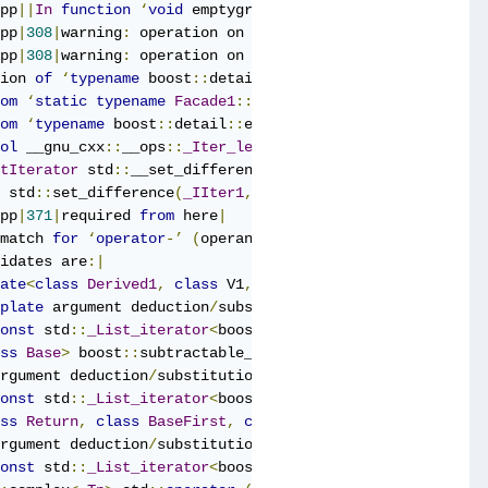
pp
||
In
function
‘
void
 emptygraphaddedge
(
Graph
&,
 std
::
vec
pp
|
308
|
warning
:
 operation on 
‘
cpt
’
 may be 
undefined
[-
Ws
pp
|
308
|
warning
:
 operation on 
‘
cpt
’
 may be 
undefined
[-
Ws
ion 
of
‘
typename
 boost
::
detail
::
iterator_adaptor_base
<
De
om
‘
static
typename
Facade1
::
difference_type boost
::
iter
om
‘
typename
 boost
::
detail
::
enable_if_interoperable
<
Deri
ol
 __gnu_cxx
::
__ops
::
_Iter_less_iter
::
operator
()(
_Iterat
tIterator
 std
::
__set_difference
(
_InputIterator1
,
_InputI
 std
::
set_difference
(
_IIter1
,
_IIter1
,
_IIter2
,
_IIter2
,
pp
|
371
|
required 
from
 here
|
match 
for
‘
operator
-’
(
operand types are 
‘
const
 std
::
_Li
idates are
:|
ate
<
class
Derived1
,
class
 V1
,
class
 TC1
,
class
Reference
plate
 argument deduction
/
substitution failed
:|
onst
 std
::
_List_iterator
<
boost
::
list_edge
<
unsigned
int
,
ss
Base
>
 boost
::
subtractable_archetype
<
Base
>
 boost
::
oper
rgument deduction
/
substitution failed
:|
onst
 std
::
_List_iterator
<
boost
::
list_edge
<
unsigned
int
,
ss
Return
,
class
BaseFirst
,
class
BaseSecond
>
Return
 boo
rgument deduction
/
substitution failed
:|
onst
 std
::
_List_iterator
<
boost
::
list_edge
<
unsigned
int
,