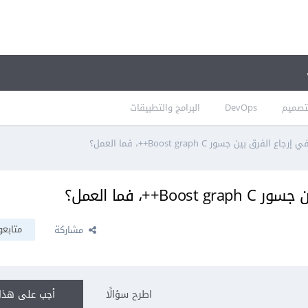
تصميم
DevOps
البرامج والتطبيقات
ق بين جسور Boost graph C++، فما العمل؟
، فما العمل؟
متابعو
مشاركة
اطرح سؤالًا
أجب على هذا 