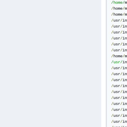
/home/
m
/
home
/
m
/
home
/
m
/
usr
/
in
/
usr
/
in
/
usr
/
in
/
usr
/
in
/
usr
/
in
/
usr
/
in
/
home
/
m
/usr/
in
/
usr
/
in
/
usr
/
in
/
usr
/
in
/
usr
/
in
/
usr
/
in
/
usr
/
in
/
usr
/
in
/
usr
/
in
/
usr
/
in
/
usr
/
in