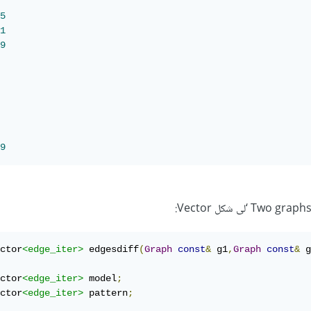
5
1
9
9
ctor
<edge_iter>
 edgesdiff
(
Graph
const
&
 g1
,
Graph
const
&
 g
ctor
<edge_iter>
 model
;
ctor
<edge_iter>
 pattern
;