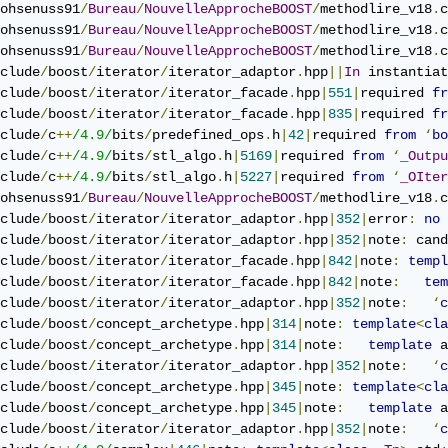
ohsenuss91
/
Bureau
/
NouvelleApprocheBOOST
/
methodlire_v18
.
c
ohsenuss91
/
Bureau
/
NouvelleApprocheBOOST
/
methodlire_v18
.
c
ohsenuss91
/
Bureau
/
NouvelleApprocheBOOST
/
methodlire_v18
.
c
clude
/
boost
/
iterator
/
iterator_adaptor
.
hpp
||
In
 instantiat
clude
/
boost
/
iterator
/
iterator_facade
.
hpp
|
551
|
required 
fr
clude
/
boost
/
iterator
/
iterator_facade
.
hpp
|
835
|
required 
fr
clude
/
c
++
/4.9/
bits
/
predefined_ops
.
h
|
42
|
required 
from
‘
bo
clude
/
c
++
/4.9/
bits
/
stl_algo
.
h
|
5169
|
required 
from
‘
_Outpu
clude
/
c
++
/4.9/
bits
/
stl_algo
.
h
|
5227
|
required 
from
‘
_OIter
ohsenuss91
/
Bureau
/
NouvelleApprocheBOOST
/
methodlire_v18
.
c
clude
/
boost
/
iterator
/
iterator_adaptor
.
hpp
|
352
|
error
:
no
 
clude
/
boost
/
iterator
/
iterator_adaptor
.
hpp
|
352
|
note
:
 cand
clude
/
boost
/
iterator
/
iterator_facade
.
hpp
|
842
|
note
:
templ
clude
/
boost
/
iterator
/
iterator_facade
.
hpp
|
842
|
note
:
tem
clude
/
boost
/
iterator
/
iterator_adaptor
.
hpp
|
352
|
note
:
‘
c
clude
/
boost
/
concept_archetype
.
hpp
|
314
|
note
:
template
<
cla
clude
/
boost
/
concept_archetype
.
hpp
|
314
|
note
:
template
 a
clude
/
boost
/
iterator
/
iterator_adaptor
.
hpp
|
352
|
note
:
‘
c
clude
/
boost
/
concept_archetype
.
hpp
|
345
|
note
:
template
<
cla
clude
/
boost
/
concept_archetype
.
hpp
|
345
|
note
:
template
 a
clude
/
boost
/
iterator
/
iterator_adaptor
.
hpp
|
352
|
note
:
‘
c