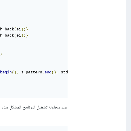
h_back
(
ei
);}
h_back
(
ei
);}
;
begin
(),
 s_pattern
.
end
(),
 std
::
back_inserter
(
 result 
)
)
عند محاولة تشغيل البرنامج المشكل هذه ه