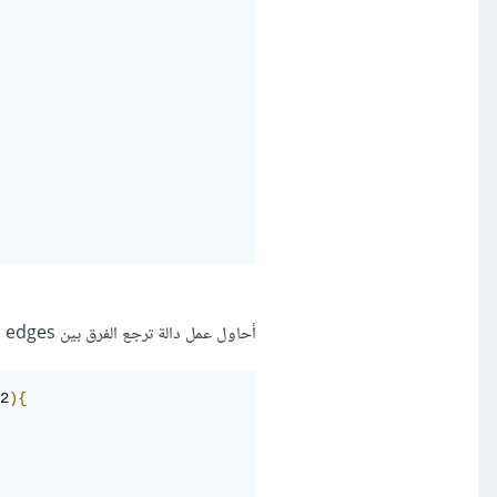
أحاول عمل دالة ترجع الفرق بين Two graphs edges ‘لى شكل Vector:
2
){