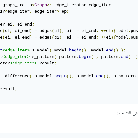
 graph_traits
<
Graph
>::
edge_iterator edge_iter
;
ir
<
edge_iter
,
 edge_iter
>
 ep
;
er ei
,
 ei_end
;
e
(
ei
,
 ei_end
)
=
 edges
(
g1
);
 ei 
!=
 ei_end
;
++
ei
){
model
.
pus
e
(
ei
,
 ei_end
)
=
 edges
(
g2
);
 ei 
!=
 ei_end
;
++
ei
){
model
.
pus
t
<edge_iter>
 s_model
(
 model
.
begin
(),
 model
.
end
()
);
t
<edge_iter>
 s_pattern
(
 pattern
.
begin
(),
 pattern
.
end
()
)
ctor
<edge_iter>
 result
;
t_difference
(
 s_model
.
begin
(),
 s_model
.
end
(),
 s_pattern
.
result
;
ي النتيجة: