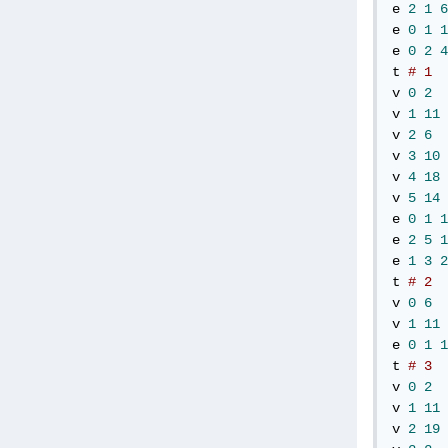
e 
2
1
6
e 
0
1
1
e 
0
2
4
t 
# 1
v 
0
2
v 
1
11
v 
2
6
v 
3
10
v 
4
18
v 
5
14
e 
0
1
1
e 
2
5
1
e 
1
3
2
t 
# 2
v 
0
6
v 
1
11
e 
0
1
1
t 
# 3
v 
0
2
v 
1
11
v 
2
19