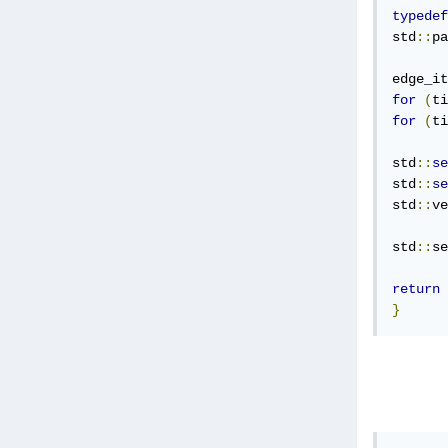
typedef
std
::
pa
edge_it
for
(
ti
for
(
ti
std
::
se
std
::
se
std
::
ve
std
::
se
return
 
}