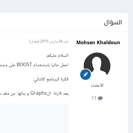
السؤال
Mohsen Khaldoun
نشر
24 مارس 2015
(معدل)
السلام عليكم.
اعمل حاليا باستخدام BOOST على مششكل في الــGraph mining
فكرة البرنامج كالتالي:
الأعضاء
بعد قارئة الGraphs و بنائها من ملف من الشكل
11