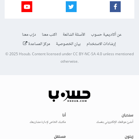
عن أكاديمية حسوب
الأسئلة الشائعة
اكتب معنا
درّب معنا
إرشادات الاستخدام
بيان الخصوصية
مركز المساعدة
© 2025
Hsoub
.
Content licensed under
CC BY-NC-SA 4.0
unless mentioned
otherwise.